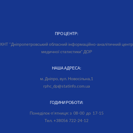
ПРО ЦЕНТР:
КНТ “Дніпропетровський обласний інформаційно-аналітичний центр
медичної статистики” ДОР
НАША АДРЕСА:
м. Дніпро, вул. Новосільна,1
rphc_dp@statinfo.com.ua
ГОДИНИ РОБОТИ:
Понеділок-п’ятниця: з 08-00 до 17-15
Тел. +38056 722-24-12