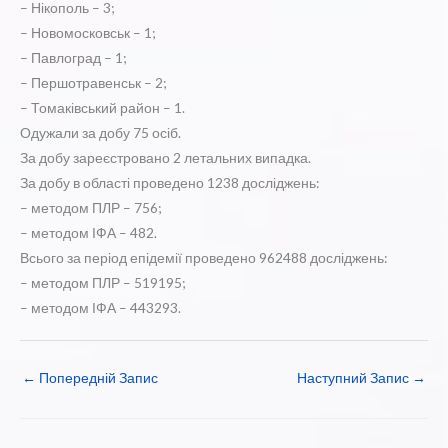
– Нікополь – 3;
– Новомосковськ – 1;
– Павлоград – 1;
– Першотравенськ – 2;
– Томаківський район – 1.
Одужали за добу 75 осіб.
За добу зареєстровано 2 летальних випадка.
За добу в області проведено 1238 досліджень:
– методом ПЛР – 756;
– методом ІФА – 482.
Всього за період епідемії проведено 962488 досліджень:
– методом ПЛР – 519195;
– методом ІФА – 443293.
←
Попередній Запис
Наступний Запис
→