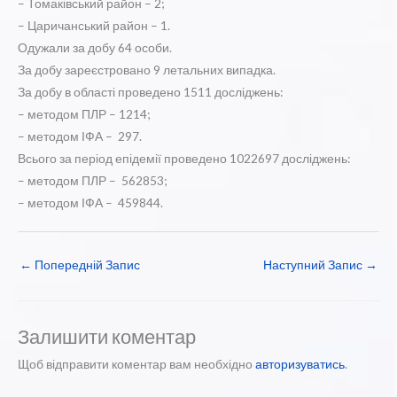
– Томаківський район – 2;
– Царичанський район – 1.
Одужали за добу 64 особи.
За добу зареєстровано 9 летальних випадка.
За добу в області проведено 1511 досліджень:
– методом ПЛР – 1214;
– методом ІФА – 297.
Всього за період епідемії проведено 1022697 досліджень:
– методом ПЛР – 562853;
– методом ІФА – 459844.
←
Попередній Запис
Наступний Запис
→
Залишити коментар
Щоб відправити коментар вам необхідно
авторизуватись
.