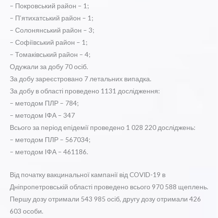
– Покровський район – 1;
– П’ятихатський район – 1;
– Солонянський район – 3;
– Софіївський район – 1;
– Томаківський район – 4;
Одужали за добу 70 осіб.
За добу зареєстровано 7 летальних випадка.
За добу в області проведено 1131 дослідження:
– методом ПЛР – 784;
– методом ІФА – 347
Всього за період епідемії проведено 1 028 220 досліджень:
– методом ПЛР – 567034;
– методом ІФА – 461186.
Від початку вакцинальної кампанії від COVID-19 в
Дніпропетровській області проведено всього 970 588 щеплень.
Першу дозу отримали 543 985 осіб, другу дозу отримали 426
603 особи.