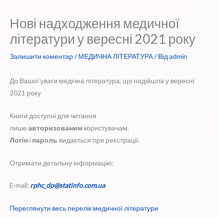
Нові надходження медичної
літератури у вересні 2021 року
Залишити коментар
/
МЕДИЧНА ЛІТЕРАТУРА
/ Від
admin
До Вашої уваги медічна література, що надійшла у вересні
2021 року
Книги доступні для читання
лише
авторизованим
користувачам.
Логін
і
пароль
видається при реєстрації.
Отримати детальну інформацію:
E-mail:
rphc_dp@statinfo.com.ua
Переглянути весь перелік медичної літератури