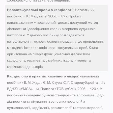
хронофизиологии авиаперемещений.
Навантажувальні проби в кардіології:
Навчальний
посібник. — К.: Мед. світу, 2006. — 89 с.Проби з
навантаженням – поширений і досить доступний метод
діагностики і дослідження хворих з серцево-судинною
патологією. У даному посібнику розглядаються
патофізіологічні основи, основні показання до проведення,
методика, інтерпретація навантажувальних проб. Книга
орієнтована на лікарів функціональної діагностики,
кардіологів, терапевтів, сімейних лікарів, інтернів та
клінічних ординаторів.
Кардіологія в практиці сімейного лікаря:
навчальний
посібник / В. М. Ждан, Є. М. Кітура, С. Г. Стародубцев [та ін.] ;
ВДНЗУ «УМСА». – м. Полтава : ТОВ «АСМІ», 2008. – 420 с. У
посібнику викладено сучасні стандарти та алгоритми щодо
діагностики та лікування із основних нозологій з
пульмонології, кардіології, ревматології, гастроентерології,