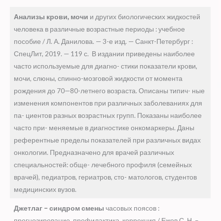
Анализы крови, мочи
и других биологических жидкостей
человека в различные возрастные периоды : учебное
пособие / Л. А. Данилова. — 3-е изд. — Санкт-Петербург :
СпецЛит, 2019. — 119 с. В издании приведены наиболее
часто используемые для диагно- стики показатели крови,
мочи, слюны, спинно-мозговой жидкости от момента
рождения до 70—80-летнего возраста. Описаны типич- ные
изменения компонентов при различных заболеваниях для
па- циентов разных возрастных групп. Показаны наиболее
часто при- меняемые в диагностике онкомаркеры. Даны
референтные пределы показателей при различных видах
онкологии. Предназначено для врачей различных
специальностей: обще- лечебного профиля (семейных
врачей), педиатров, гериатров, сто- матологов, студентов
медицинских вузов.
Джетлаг – синдром смены
часовых поясов :
прогнозирование, профилактика, коррекция / Ежов С. Н. –