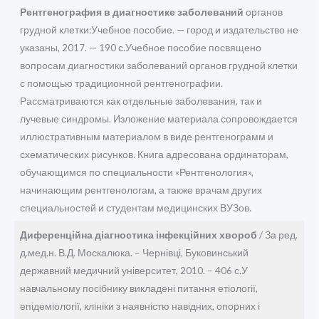
Рентгенография в диагностике заболеваний
органов
грудной клетки:Учебное пособие. — город и издательство не
указаны, 2017. — 190 с.Учебное пособие посвящено
вопросам диагностики заболеваний органов грудной клетки
с помощью традиционной рентгенографии.
Рассматриваются как отдельные заболевания, так и
лучевые синдромы. Изложение материала сопровождается
иллюстративным материалом в виде рентгенограмм и
схематических рисунков. Книга адресована ординаторам,
обучающимся по специальности «Рентгенология»,
начинающим рентгенологам, а также врачам других
специальностей и студентам медицинских ВУЗов.
Диференційна діагностика інфекційних хвороб
/ За ред.
д.мед.н. В.Д. Москалюка. – Чернівці, Буковинський
державний медичний університет, 2010. – 406 с.У
навчальному посібнику викладені питання етіології,
епідеміології, клініки з наявністю навідних, опорних і