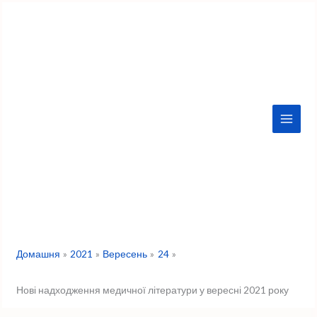
Перейти
до
вмісту
Домашня
2021
Вересень
24
Нові надходження медичної літератури у вересні 2021 року