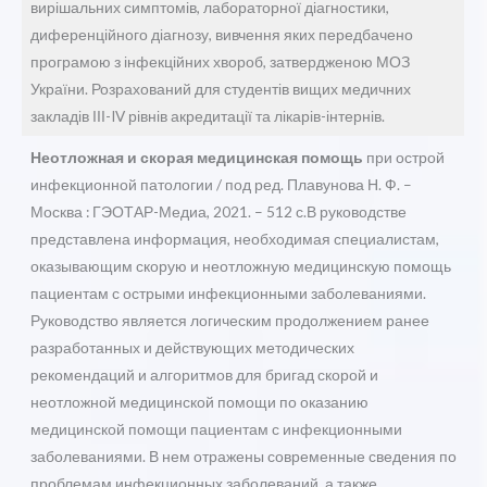
вирішальних симптомів, лабораторної діагностики,
диференційного діагнозу, вивчення яких передбачено
програмою з інфекційних хвороб, затвердженою МОЗ
України. Розрахований для студентів вищих медичних
закладів ІІІ-IV рівнів акредитації та лікарів-інтернів.
Неотложная и скорая медицинская помощь
при острой
инфекционной патологии / под ред. Плавунова Н. Ф. –
Москва : ГЭОТАР-Медиа, 2021. – 512 с.В руководстве
представлена информация, необходимая специалистам,
оказывающим скорую и неотложную медицинскую помощь
пациентам с острыми инфекционными заболеваниями.
Руководство является логическим продолжением ранее
разработанных и действующих методических
рекомендаций и алгоритмов для бригад скорой и
неотложной медицинской помощи по оказанию
медицинской помощи пациентам с инфекционными
заболеваниями. В нем отражены современные сведения по
проблемам инфекционных заболеваний, а также