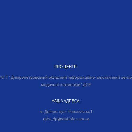
ПРО ЦЕНТР:
КНТ “Дніпропетровський обласний інформаційно-аналітичний центр
медичної статистики” ДОР
НАША АДРЕСА:
м. Дніпро, вул. Новосільна,1
rphc_dp@statinfo.com.ua