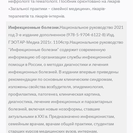
нефрології та гематології. Посібник орієнтовано на лікарів
«Загальної практики – сімейної медицини», лікарів-
терапевтів та лікарів-інтернів.
Инфекционные болезни.
Национальное руководство 2021
год 3-е издание дополненное (978-5-9704-6122-8) Изд.
ГЭОТАР-Медиа 2021г. 1104стр.Национальное руководство
“Инфекционные болезни” содержит современную
информацию об организации службы инфекционной
помощи в России, о методах диагностики и лечения
инфекционных болезней. В издании впервые приведены
рекомендации по основным клиническим синдромам,
изложены свойства возбудителя, эпидемиология,
профилактика, патогенез, клиническая картина,
диагностика, лечение инфекционных и паразитарных
болезней, включая новые нозоформы, ставшие
актуальными в XXI в. Предназначено инфекционистам,
семейным врачам, врачам общей практики, студентам
старших курсов медицинских вузов, интернам,