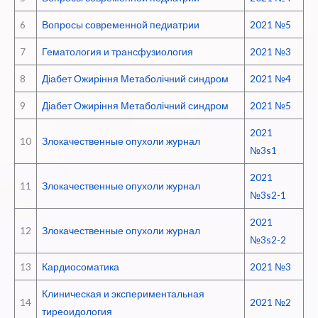
6
Вопросы современной педиатрии
2021 №5
7
Гематология и трансфузиология
2021 №3
8
Діабет Ожиріння Метаболічний синдром
2021 №4
9
Діабет Ожиріння Метаболічний синдром
2021 №5
2021
10
Злокачественные опухоли журнал
№3s1
2021
11
Злокачественные опухоли журнал
№3s2-1
2021
12
Злокачественные опухоли журнал
№3s2-2
13
Кардиосоматика
2021 №3
Клиническая и экспериментальная
14
2021 №2
тиреоидология