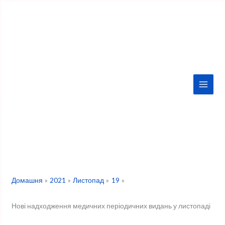
Перейти
до
вмісту
Домашня
2021
Листопад
19
Нові надходження медичних періодичних видань у листопаді