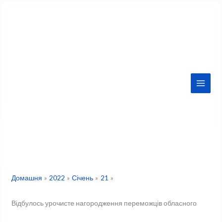
Перейти
до
вмісту
Домашня
2022
Січень
21
Відбулось урочисте нагородження переможців обласного