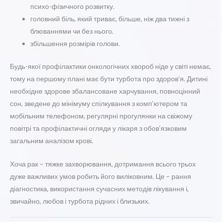
психо-фізичного розвитку.
головний біль, який триває, більше, ніж два тижні з
блюваннями чи без нього.
збільшення розмірів голови.
Будь-якої профілактики онкологічних хвороб ніде у світі немає,
тому на першому плані має бути турбота про здоров’я. Дитині
необхідне здорове збалансоване харчування, повноцінний
сон, зведене до мінімуму спілкування з комп’ютером та
мобільним телефоном, регулярні прогулянки на свіжому
повітрі та профілактичні огляди у лікаря з обов’язковим
загальним аналізом крові.
Хоча рак – тяжке захворювання, дотримання всього трьох
дуже важливих умов робить його виліковним. Це – рання
діагностика, використання сучасних методів лікування і,
звичайно, любов і турбота рідних і близьких.