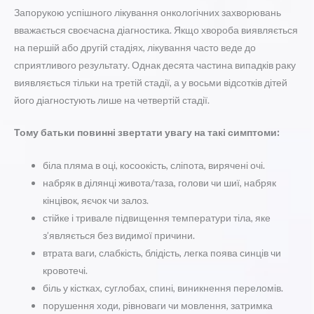
Запорукою успішного лікування онкологічних захворювань
вважається своєчасна діагностика. Якщо хвороба виявляється
на першій або другій стадіях, лікування часто веде до
сприятливого результату. Однак десята частина випадків раку
виявляється тільки на третій стадії, а у восьми відсотків дітей
його діагностують лише на четвертій стадії.
Тому б
атьки повинні звертати увагу на такі симптоми:
біла пляма в оці, косоокість, сліпота, вирячені очі.
набряк в ділянці живота/таза, голови чи шиї, набряк
кінцівок, яєчок чи залоз.
стійке і тривале підвищення температури тіла, яке
з’являється без видимої причини.
втрата ваги, слабкість, блідість, легка поява синців чи
кровотечі.
біль у кістках, суглобах, спині, виникнення переломів.
порушення ходи, рівноваги чи мовлення, затримка