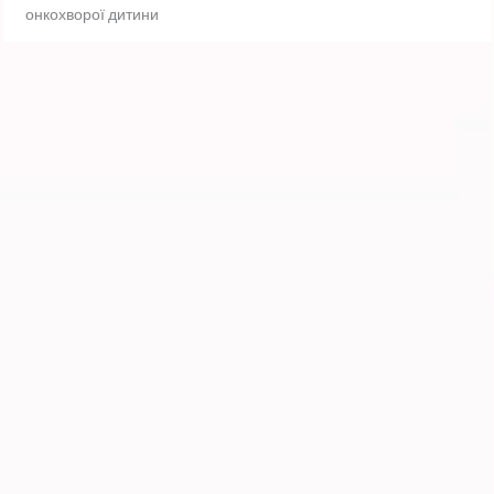
онкохворої дитини