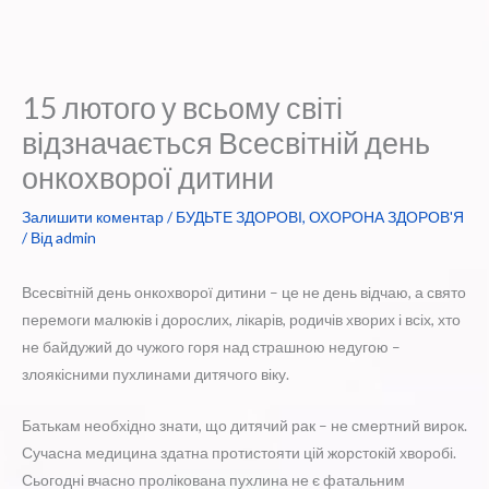
15 лютого у всьому світі
відзначається Всесвітній день
онкохворої дитини
Залишити коментар
/
БУДЬТЕ ЗДОРОВІ
,
ОХОРОНА ЗДОРОВ'Я
/ Від
admin
Всесвітній день онкохворої дитини – це не день відчаю, а свято
перемоги малюків і дорослих, лікарів, родичів хворих і всіх, хто
не байдужий до чужого горя над страшною недугою –
злоякісними пухлинами дитячого віку.
Батькам необхідно знати, що дитячий рак – не смертний вирок.
Сучасна медицина здатна протистояти цій жорстокій хворобі.
Сьогодні вчасно пролікована пухлина не є фатальним