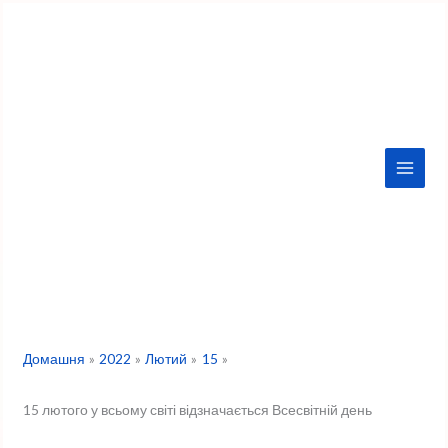
Перейти
до
вмісту
Домашня
2022
Лютий
15
15 лютого у всьому світі відзначається Всесвітній день