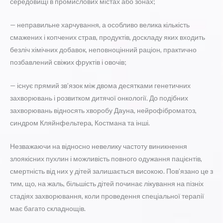
середовищі в промислових містах або зонах;
— неправильне харчування, а особливо велика кількість
смажених і копчених страв, продуктів, доскладу яких входить
безліч хімічних добавок, неповноцінний раціон, практично
позбавлений свіжих фруктів і овочів;
— існує прямий зв’язок між двома десятками генетичних
захворювань і розвитком дитячої онкології. До подібних
захворювань відносять хворобу Дауна, нейрофіброматоз,
синдром Кляйнфельтера, Костмана та інші.
Незважаючи на відносно невелику частоту виникнення
злоякісних пухлин і можливість повного одужання пацієнтів,
смертність від них у дітей залишається високою. Пов’язано це з
тим, що, на жаль, більшість дітей починає лікування на пізніх
стадіях захворювання, коли проведення спеціальної терапії
має багато складнощів.