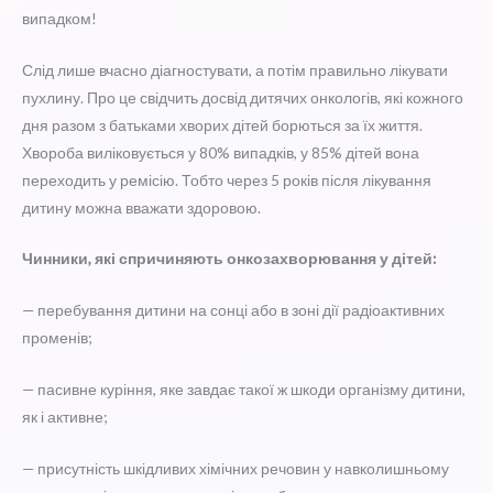
випадком!
Слід лише вчасно діагностувати, а потім правильно лікувати
пухлину. Про це свідчить досвід дитячих онкологів, які кожного
дня разом з батьками хворих дітей борються за їх життя.
Хвороба виліковується у 80% випадків, у 85% дітей вона
переходить у ремісію. Тобто через 5 років після лікування
дитину можна вважати здоровою.
Чинники, які спричиняють онкозахворювання у дітей:
— перебування дитини на сонці або в зоні дії радіоактивних
променів;
— пасивне куріння, яке завдає такої ж шкоди організму дитини,
як і активне;
— присутність шкідливих хімічних речовин у навколишньому