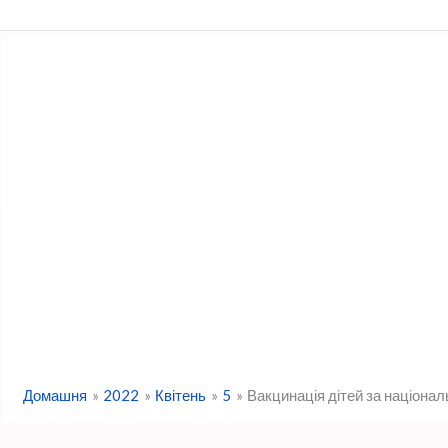
Перейти
до
вмісту
Домашня
2022
Квітень
5
Вакцинація дітей за націон