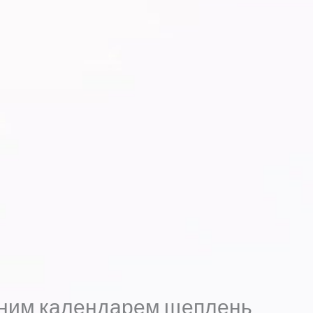
льним календарем щеплень