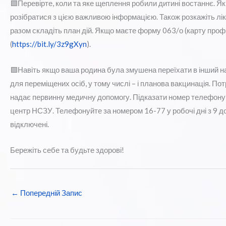
🟩Перевірте, коли та яке щеплення робили дитині востаннє. Як
розібратися з цією важливою інформацією. Також розкажіть лік
разом складіть план дій. Якщо маєте форму 063/о (карту профі
(
https://bit.ly/3z9gXyn
).
🟩Навіть якщо ваша родина була змушена переїхати в інший н
для переміщених осіб, у тому числі – і планова вакцинація. П
надає первинну медичну допомогу. Підказати номер телефону
центр НСЗУ. Телефонуйте за номером 16-77 у робочі дні з 9 д
відключені.
Бережіть себе та будьте здорові!
←
Попередній Запис