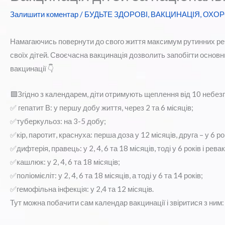
Залишити коментар
/
БУДЬТЕ ЗДОРОВІ
,
ВАКЦИНАЦІЯ
,
ОХОР
Намагаючись повернути до свого життя максимум рутинних реч
своїх дітей. Своєчасна вакцинація дозволить запобігти основ
вакцинації 👇
🟩Згідно з календарем, діти отримують щеплення від 10 небез
✅ гепатит В: у першу добу життя, через 2 та 6 місяців;
✅туберкульоз: на 3-5 добу;
✅кір, паротит, краснуха: перша доза у 12 місяців, друга – у 6 ро
✅дифтерія, правець: у 2, 4, 6 та 18 місяців, тоді у 6 років і рев
✅кашлюк: у 2, 4, 6 та 18 місяців;
✅поліомієліт: у 2, 4, 6 та 18 місяців, а тоді у 6 та 14 років;
✅гемофільна інфекція: у 2,4 та 12 місяців.
Тут можна побачити сам календар вакцинації і звіритися з ним