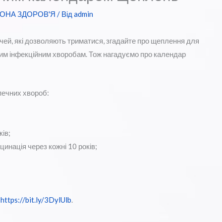
ОНА ЗДОРОВ'Я
/ Від
admin
ей, які дозволяють триматися, згадайте про щеплення для
ним інфекційним хворобам. Тож нагадуємо про календар
печних хвороб:
ків;
акцинація через кожні 10 років;
:
https://bit.ly/3DylUlb
.