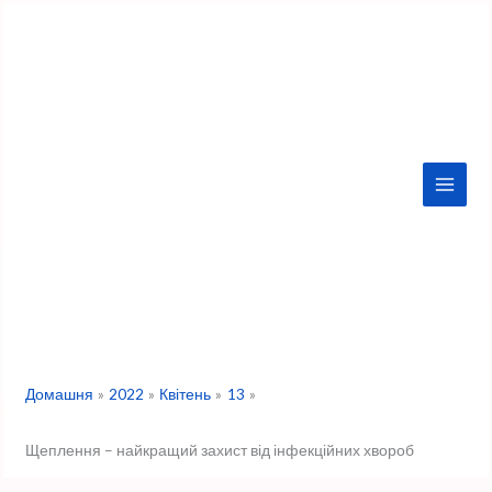
Перейти
до
вмісту
Домашня
2022
Квітень
13
Щеплення – найкращий захист від інфекційних хвороб