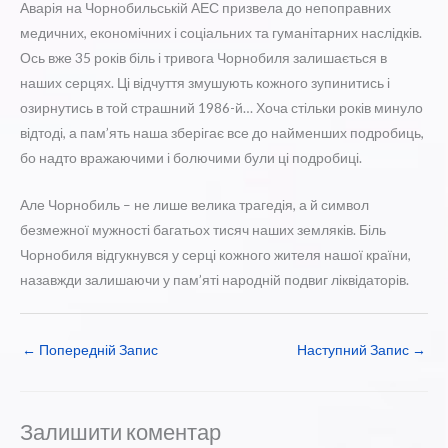
Аварія на Чорнобильській АЕС призвела до непоправних
медичних, економічних і соціальних та гуманітарних наслідків.
Ось вже 35 років біль і тривога Чорнобиля залишається в
наших серцях. Ці відчуття змушують кожного зупинитись і
озирнутись в той страшний 1986-й… Хоча стільки років минуло
відтоді, а пам’ять наша зберігає все до найменших подробиць,
бо надто вражаючими і болючими були ці подробиці.
Але Чорнобиль – не лише велика трагедія, а й символ
безмежної мужності багатьох тисяч наших земляків. Біль
Чорнобиля відгукнувся у серці кожного жителя нашої країни,
назавжди залишаючи у пам’яті народній подвиг ліквідаторів.
←
Попередній Запис
Наступний Запис
→
Залишити коментар