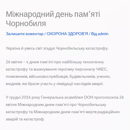
Міжнародний день пам’яті
Чорнобиля
Залишити коментар
/
ОХОРОНА ЗДОРОВ'Я
/ Від
admin
Україна й увесь світ згадує Чорнобильську катастрофу.
26 квітня – є днем пам’яті про найбільшу техногенну
катастрофу та вшанування героїзму персоналу ЧАЕС,
пожежників, військовослужбовців, будівельників, учених,
медиків, які брали участь у ліквідації наслідків аварії.
У грудні 2016 року Генеральна асамблея ООН проголосила 26
квітня Міжнародним днем пам’яті про Чорнобильську
катастрофу та Міжнародним днем пам’яті жертв радіаційних
аварій та катастроф.