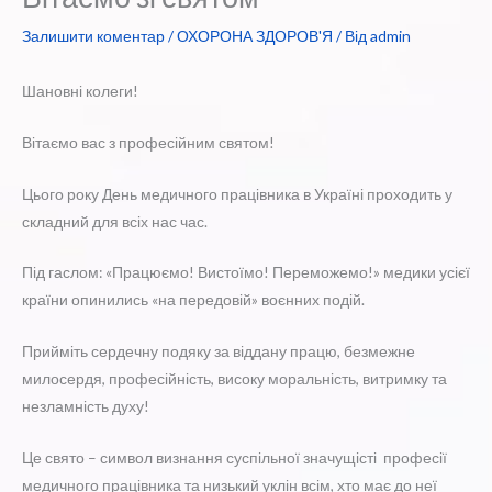
Залишити коментар
/
ОХОРОНА ЗДОРОВ'Я
/ Від
admin
Шановні колеги!
Вітаємо вас з професійним святом!
Цього року День медичного працівника в Україні проходить у
складний для всіх нас час.
Під гаслом: «Працюємо! Вистоїмо! Переможемо!» медики усієї
країни опинились «на передовій» воєнних подій.
Прийміть сердечну подяку за віддану працю, безмежне
милосердя, професійність, високу моральність, витримку та
незламність духу!
Це свято – символ визнання суспільної значущісті професії
медичного працівника та низький уклін всім, хто має до неї