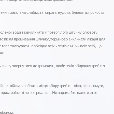
ння, загальна слабкість, спрага, нудота, блювота, пронос із
оленої води та викликати у потерпілого штучну блювоту.
о після промивання шлунку, терміново викликати лікаря для
оспіталізувати необхідно всіх членів сім’ї чи всіх осіб, що
ях.
ь знову звернутися до громадян, любителів збирання грибів з
ійські війська роблять місця збору грибів – ліса, лісові смуги,
пристроїв, які не розірвались. Не наражайте ваше життя
лефоном: