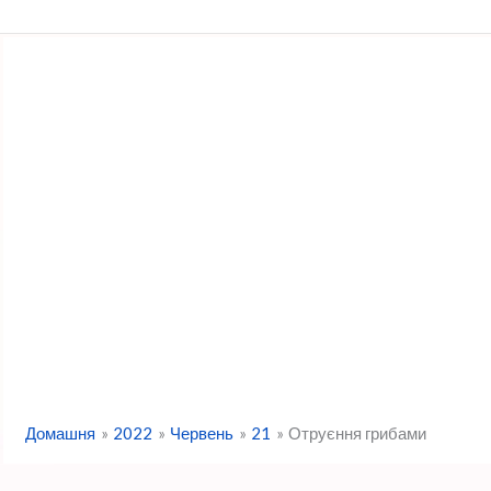
Перейти
до
вмісту
Домашня
2022
Червень
21
Отруєння грибами