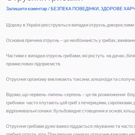
Залишити коментар
/
БЕЗПЕКА ПОВЕДІНКИ
,
ЗДОРОВЕ ХАР
Щороку в Україні реєструються випадки отруєнь дикорослими 
Основна причина отруєнь – це необізнаність у грибах, вживання 
Частими є випадки отруєнь грибами, які ростуть на дачах, біля
промислових підприємств.
Отруєння організму викликають токсини, алкалоїди та сполучен
Відомо, що червень-липень-серпень – це пік розмноження блідо
грибники часто плутають цей гриб з печерицями, сироїжками, 
відрізнювальні ознаки: бульбовидне стовщення в основі, кільце 
Отруєння грибами дуже важко піддається лікуванню та часто з
грибної отрути діти. При перших ознаках отруєння важливо н