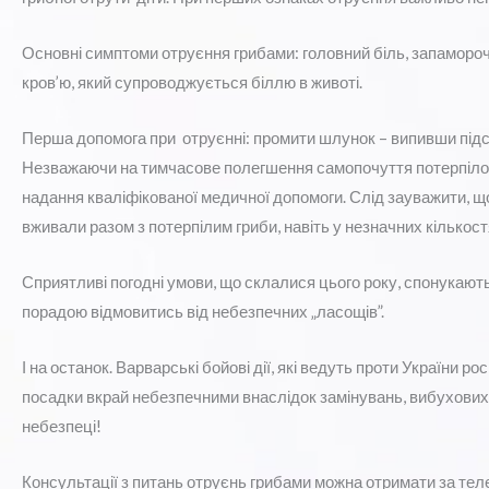
Основні симптоми отруєння грибами: головний біль, запамороче
кров’ю, який супроводжується біллю в животі.
Перша допомога при отруєнні: промити шлунок – випивши підс
Незважаючи на тимчасове полегшення самопочуття потерпілог
надання кваліфікованої медичної допомоги. Слід зауважити, що г
вживали разом з потерпілим гриби, навіть у незначних кількост
Сприятливі погодні умови, що склалися цього року, спонукают
порадою відмовитись від небезпечних „ласощів”.
І на останок. Варварські бойові дії, які ведуть проти України рос
посадки вкрай небезпечними внаслідок замінувань, вибухових 
небезпеці!
Консультації з питань отруєнь грибами можна отримати за те