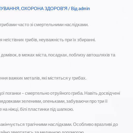
ЧУВАННЯ
,
ОХОРОНА ЗДОРОВ'Я
/ Від
admin
грибами часто зі смертельними наслідками.
неїстівних грибів, неуважність при їх збиранні.
 домівок, в межах міста, посадках, поблизу автошляхів та
ня важких металів, які містяться у грибах.
ї поганки – смертельно отруйного гриба. Навіть досвідчені
рядовками зеленими, опеньками, забуваючи про три її
на ніжці, білі пластинки під шапкою.
акінчується трагічними наслідками. Особливо вразливі до
егайно звертатись за медичною допомогою.