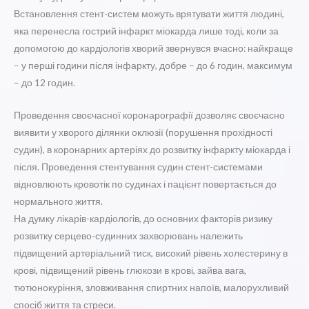
Встановлення стент-систем можуть врятувати життя людині,
яка перенесла гострий інфаркт міокарда лише тоді, коли за
допомогою до кардіологів хворий звернувся вчасно: найкраще
– у перші години після інфаркту, добре – до 6 годин, максимум
– до 12 годин.
Проведення своєчасної коронарографії дозволяє своєчасно
виявити у хворого ділянки оклюзії (порушення прохідності
судин), в коронарних артеріях до розвитку інфаркту міокарда і
після. Проведення стентування судин стент-системами
відновлюють кровотік по судинах і пацієнт повертається до
нормального життя.
На думку лікарів-кардіологів, до основних факторів ризику
розвитку серцево-судинних захворювань належить
підвищений артеріальний тиск, високий рівень холестерину в
крові, підвищений рівень глюкози в крові, зайва вага,
тютюнокуріння, зловживання спиртних напоїв, малорухливий
спосіб життя та стреси.