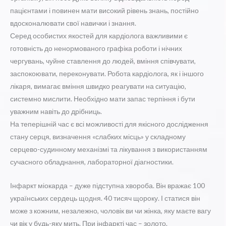
пацієнтами і повинен мати високий рівень знань, постійно
вдосконалювати свої навички і знання.
Серед особистих якостей для кардіолога важливими є
готовність до ненормованого графіка роботи і нічних
чергувань, чуйне ставлення до людей, вміння співчувати,
заспокоювати, переконувати. Робота кардіолога, як і іншого
лікаря, вимагає вміння швидко реагувати на ситуацію,
системно мислити. Необхідно мати запас терпіння і бути
уважним навіть до дрібниць.
На теперішній час є всі можливості для якісного дослідження
стану серця, визначення «слабких місць» у складному
серцево-судинному механізмі та лікування з використанням
сучасного обладнання, лабораторної діагностики.
Інфаркт міокарда – дуже підступна хвороба. Він вражає 100
українських сердець щодня. 40 тисяч щороку. І статися він
може з кожним, незалежно, чоловік ви чи жінка, яку маєте вагу
чи вік у будь-яку мить. При інфаркті час – золото.