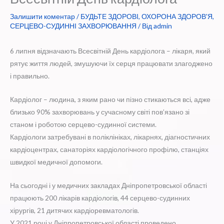
Залишити коментар
/
БУДЬТЕ ЗДОРОВІ
,
ОХОРОНА ЗДОРОВ'Я
,
СЕРЦЕВО-СУДИННІ ЗАХВОРЮВАННЯ
/ Від
admin
6 липня відзначають Всесвітній День кардіолога – лікаря, який
рятує життя людей, змушуючи їх серця працювати злагоджено
і правильно.
Кардіолог – людина, з яким рано чи пізно стикаються всі, адже
близько 90% захворювань у сучасному світі пов’язано зі
станом і роботою серцево-судинної системи.
Кардіологи затребувані в поліклініках, лікарнях, діагностичних
кардіоцентрах, санаторіях кардіологічного профілю, станціях
швидкої медичної допомоги.
На сьогодні і у медичних закладах Дніпропетровської області
працюють 200 лікарів кардіологів, 44 серцево-судинних
хірургів, 21 дитячих кардіоревматологів.
У 2021 році у Дніпропетровської області проведено