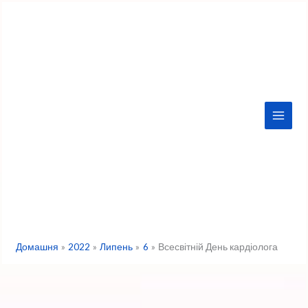
Перейти
до
вмісту
Домашня
2022
Липень
6
Всесвітній День кардіолога