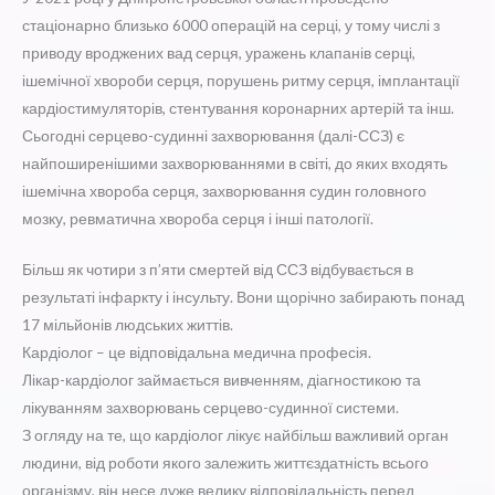
стаціонарно близько 6000 операцій на серці, у тому числі з
приводу вроджених вад серця, уражень клапанів серці,
ішемічної хвороби серця, порушень ритму серця, імплантації
кардіостимуляторів, стентування коронарних артерій та інш.
Сьогодні серцево-судинні захворювання (далі-ССЗ) є
найпоширенішими захворюваннями в світі, до яких входять
ішемічна хвороба серця, захворювання судин головного
мозку, ревматична хвороба серця і інші патології.
Більш як чотири з п’яти смертей від ССЗ відбувається в
результаті інфаркту і інсульту. Вони щорічно забирають понад
17 мільйонів людських життів.
Кардіолог – це відповідальна медична професія.
Лікар-кардіолог займається вивченням, діагностикою та
лікуванням захворювань серцево-судинної системи.
З огляду на те, що кардіолог лікує найбільш важливий орган
людини, від роботи якого залежить життєздатність всього
організму, він несе дуже велику відповідальність перед