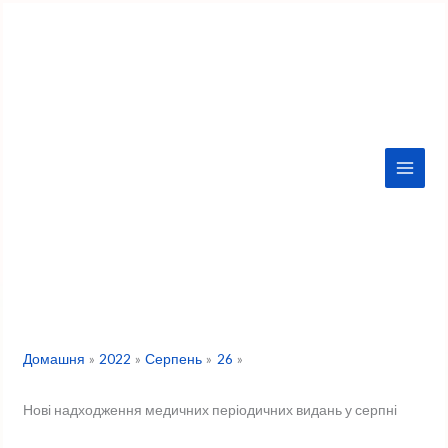
Перейти
до
вмісту
Домашня
2022
Серпень
26
Нові надходження медичних періодичних видань у серпні