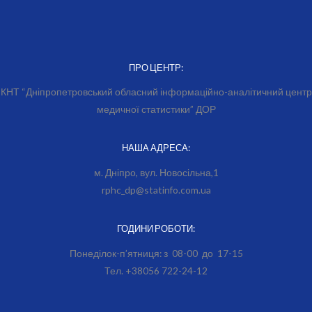
ПРО ЦЕНТР:
КНТ “Дніпропетровський обласний інформаційно-аналітичний центр
медичної статистики” ДОР
НАША АДРЕСА:
м. Дніпро, вул. Новосільна,1
rphc_dp@statinfo.com.ua
ГОДИНИ РОБОТИ:
Понеділок-п’ятниця: з 08-00 до 17-15
Тел. +38056 722-24-12