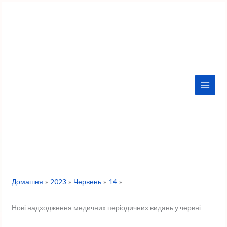
Перейти
до
вмісту
Домашня
2023
Червень
14
Нові надходження медичних періодичних видань у червні