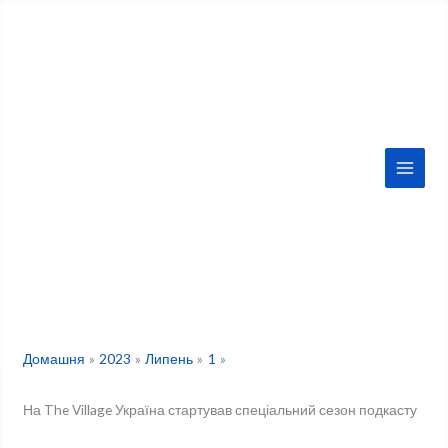
Перейти
до
вмісту
Домашня
2023
Липень
1
На The Village Україна стартував спеціальний сезон подкасту