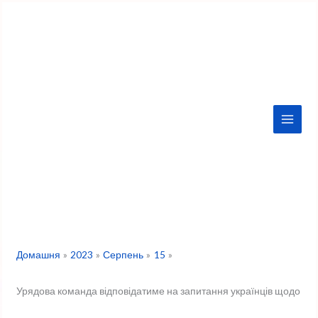
Перейти
до
вмісту
Домашня
2023
Серпень
15
Урядова команда відповідатиме на запитання українців щодо