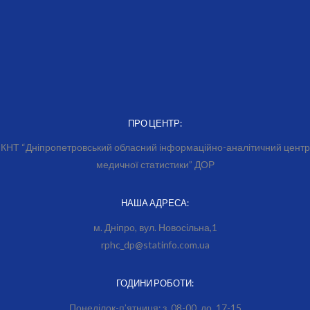
ПРО ЦЕНТР:
КНТ “Дніпропетровський обласний інформаційно-аналітичний центр
медичної статистики” ДОР
НАША АДРЕСА:
м. Дніпро, вул. Новосільна,1
rphc_dp@statinfo.com.ua
ГОДИНИ РОБОТИ:
Понеділок-п’ятниця: з 08-00 до 17-15