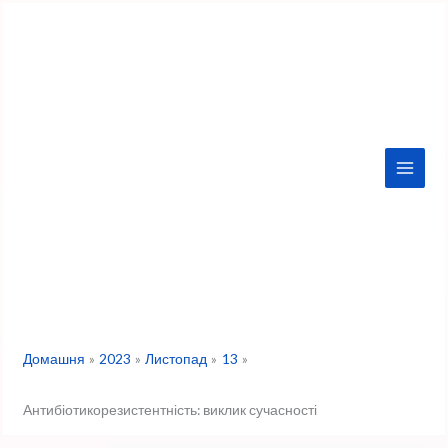
Перейти
до
вмісту
Домашня
2023
Листопад
13
Антибіотикорезистентність: виклик сучасності