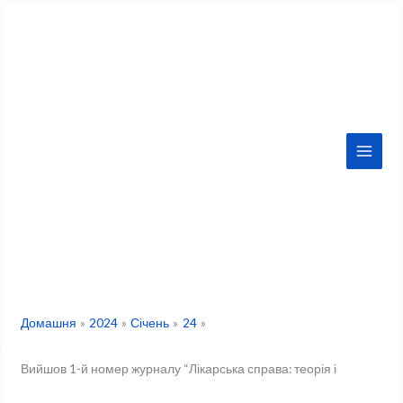
Перейти
до
вмісту
Домашня
2024
Січень
24
Вийшов 1-й номер журналу “Лікарська справа: теорія і