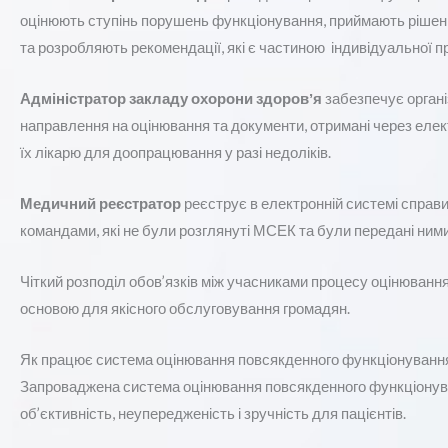
оцінюють ступінь порушень функціонування, приймають рішен
та розробляють рекомендації, які є частиною індивідуальної пр
Адміністратор закладу охорони здоровʼя
забезпечує органі
направлення на оцінювання та документи, отримані через елект
їх лікарю для доопрацювання у разі недоліків.
Медичний реєстратор
реєструє в електронній системі справ
командами, які не були розглянуті МСЕК та були передані ними
Чіткий розподіл обов’язків між учасниками процесу оцінюванн
основою для якісного обслуговування громадян.
Як працює система оцінювання повсякденного функціонуванн
Запроваджена система оцінювання повсякденного функціонуванн
об’єктивність, неупередженість і зручність для пацієнтів.