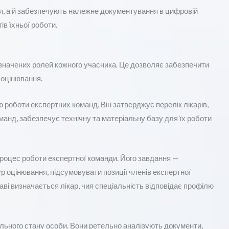
я, а й забезпечують належне документування в цифровій
в їхньої роботи.
изначених ролей кожного учасника. Це дозволяє забезпечити
і оцінювання.
ю роботи експертних команд. Він затверджує перелік лікарів,
манд, забезпечує технічну та матеріальну базу для їх роботи
роцес роботи експертної команди. Його завдання —
р оцінювання, підсумовувати позиції членів експертної
ві визначається лікар, чия спеціальність відповідає профілю
ьного стану особи. Вони ретельно аналізують документи,