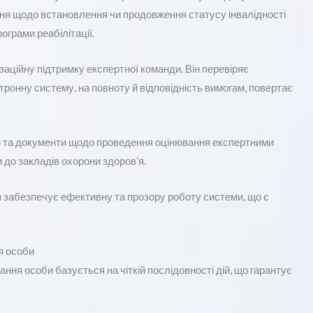
ня щодо встановлення чи продовження статусу інвалідності
ограми реабілітації.
заційну підтримку експертної команди. Він перевіряє
ронну систему, на повноту й відповідність вимогам, повертає
и та документи щодо проведення оцінювання експертними
 до закладів охорони здоровʼя.
я забезпечує ефективну та прозору роботу системи, що є
я особи
я особи базується на чіткій послідовності дій, що гарантує