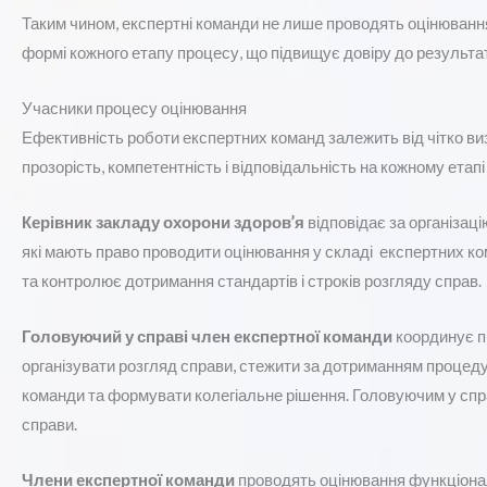
Таким чином, експертні команди не лише проводять оцінюванн
формі кожного етапу процесу, що підвищує довіру до результаті
Учасники процесу оцінювання
Ефективність роботи експертних команд залежить від чітко в
прозорість, компетентність і відповідальність на кожному етап
Керівник закладу охорони здоров’я
відповідає за організаці
які мають право проводити оцінювання у складі експертних ко
та контролює дотримання стандартів і строків розгляду справ.
Головуючий у справі член експертної команди
координує п
організувати розгляд справи, стежити за дотриманням процеду
команди та формувати колегіальне рішення. Головуючим у спра
справи.
Члени експертної команди
проводять оцінювання функціонал