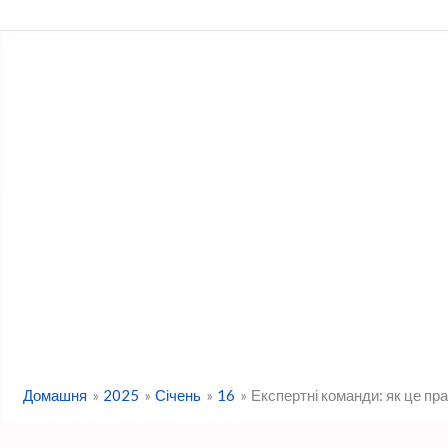
Перейти
до
вмісту
Домашня
2025
Січень
16
Експертні команди: як це пр