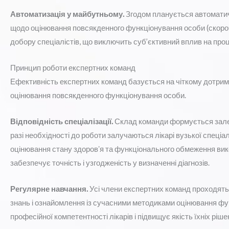
Автоматизація у майбутньому.
Згодом планується автомати
щодо оцінювання повсякденного функціонування особи (скоро
добору спеціалістів, що виключить суб’єктивний вплив на проц
Принцип роботи експертних команд
Ефективність експертних команд базується на чіткому дотрима
оцінювання повсякденного функціонування особи.
Відповідність спеціалізації.
Склад команди формується залежн
разі необхідності до роботи залучаються лікарі вузької спеціал
оцінювання стану здоровʼя та функціонального обмеження ви
забезпечує точність і узгодженість у визначенні діагнозів.
Регулярне навчання.
Усі члени експертних команд проходять 
знань і ознайомлення із сучасними методиками оцінювання фу
професійної компетентності лікарів і підвищує якість їхніх ріше