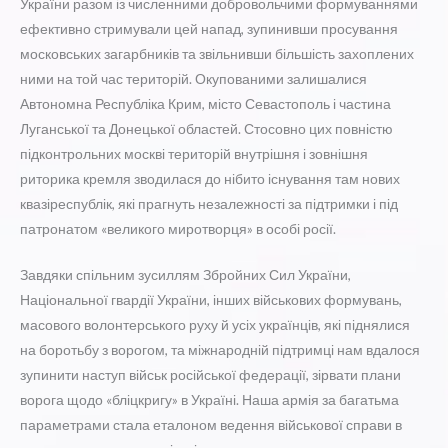
України разом із численними добровольчими формуваннями
ефективно стримували цей напад, зупинивши просування
московських загарбників та звільнивши більшість захоплених
ними на той час територій. Окупованими залишалися
Автономна Республіка Крим, місто Севастополь і частина
Луганської та Донецької областей. Стосовно цих повністю
підконтрольних москві територій внутрішня і зовнішня
риторика кремля зводилася до нібито існування там нових
квазіреспублік, які прагнуть незалежності за підтримки і під
патронатом «великого миротворця» в особі росії.
Завдяки спільним зусиллям Збройних Сил України,
Національної гвардії України, інших військових формувань,
масового волонтерського руху й усіх українців, які піднялися
на боротьбу з ворогом, та міжнародній підтримці нам вдалося
зупинити наступ військ російської федерації, зірвати плани
ворога щодо «бліцкригу» в Україні. Наша армія за багатьма
параметрами стала еталоном ведення військової справи в