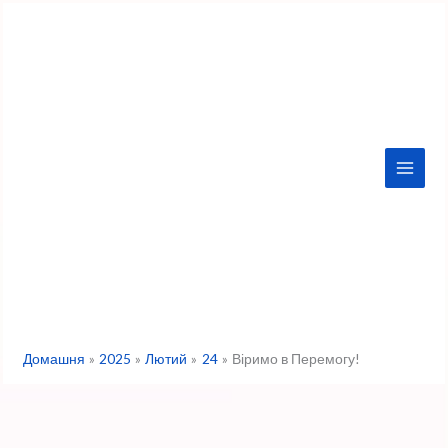
Перейти
до
вмісту
Домашня
2025
Лютий
24
Віримо в Перемогу!