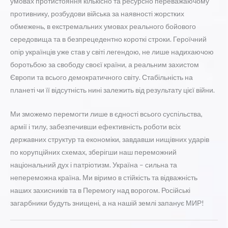
умовах протистояння кількісно та ресурсно переважаючому
противнику, розбудови війська за наявності жорстких
обмежень, в екстремальних умовах реального бойового
середовища та в безпрецедентно короткі строки. Героїчний
опір українців уже став у світі легендою, не лише надихаючою
боротьбою за свободу своєї країни, а реальним захистом
Європи та всього демократичного світу. Стабільність на
планеті чи її відсутність нині залежить від результату цієї війни.
Ми зможемо перемогти лише в єдності всього суспільства,
армії і тилу, забезпечивши ефективність роботи всіх
державних структур та економіки, завдавши нищівних ударів
по корупційних схемах, зберігши наш переможний
національний дух і патріотизм. Україна – сильна та
непереможна країна. Ми віримо в стійкість та відважність
наших захисників та в Перемогу над ворогом. Російські
загарбники будуть знищені, а на нашій землі запанує МИР!