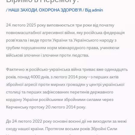
/
НАШІ ЗАХОДИ
,
ОХОРОНА ЗДОРОВ'Я
/ Від
admin
24 лютого 2025 року виповнюється три роки від початку
повномасштабної агресивної війни, яку російська федерація
розв’язала і веде проти України та Українського народу з
грубим порушенням норм міжнародного права, учиняючи
військові злочини і злочини проти людства.
Фактично ж російсько-українська війна триває вже одинадцять
років, понад 4000 днів, з лютого 2014 року—з перших актів
збройної агресії проти мирних громадян у центрі української
столиці та перших зафіксованих перетинів державного
кордону України російськими збройними силами через
Керченську протоку 20 лютого 2014 року.
До 24 лютого 2022 року основні воєнні дії не виходили за межі
сходу нашої країни. Протягом восьми років Збройні Сили