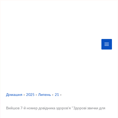
Перейти
до
вмісту
Домашня
2025
Липень
21
Вийшов 7-й номер довідника здоров’я “Здорові звички для