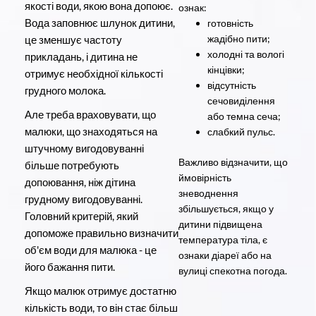
якості води, якою вона допоює.
ознак:
Вода заповнює шлунок дитини,
готовність
жадібно пити;
це зменшує частоту
холодні та вологі
прикладань, і дитина не
кінцівки;
отримує необхідної кількості
відсутність
грудного молока.
сечовиділення
Але треба враховувати, що
або темна сеча;
малюки, що знаходяться на
слабкий пульс.
штучному вигодовуванні
Важливо відзначити, що
більше потребують
ймовірність
допоювання, ніж дітина
зневоднення
грудному вигодовуванні.
збільшується, якщо у
Головний критерій, який
дитини підвищена
допоможе правильно визначити
температура тіла, є
об'єм води для малюка - це
ознаки діареї або на
його бажання пити.
вулиці спекотна погода.
Якщо малюк отримує достатню
кількість води, то він стає більш