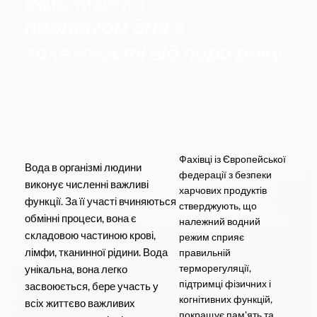
ВЖИВАТИ ДИТИНІ
протягом дня в
залежності від пори року
Фахівці із Європейської
Вода в організмі людини
федерації з безпеки
виконує численні важливі
харчових продуктів
функції. За її участі вчиняються
стверджують, що
обмінні процеси, вона є
належний водний
складовою частиною крові,
режим сприяє
лімфи, тканинної рідини. Вода
правильній
терморегуляції,
унікальна, вона легко
підтримці фізичних і
засвоюється, бере участь у
когнітивних функцій,
всіх життєво важливих
покращує пам'ять та