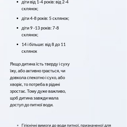
діти від 1-4 років: від 2-4
склянок;
діти 4-8 років: 5 склянок;
діти 9 -13 років: 7-8
склянок;
14 і більше: від 8 до 11
склянок
Якщо дитина їсть тверду і суху
їжу, або активно грається, чи
довкола спекотно і сухо, або
хворіє, то потреба в рідині
зростає. Тому дуже важливо,
щоб дитина завжди мала
доступ до питної води.
Гігієнічні вимоги до води питної, призначеної для