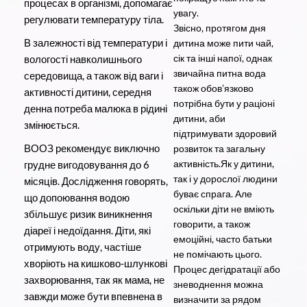
процесах в організмі, допомагає
увагу.
регулювати температуру тіла.
Звісно, протягом дня
В залежності від температури і
дитина може пити чай,
сік та інші напої, однак
вологості навколишнього
звичайна питна вода
середовища, а також від ваги і
також обов’язково
активності дитини, середня
потрібна бути у раціоні
денна потреба малюка в рідині
дитини, аби
змінюється.
підтримувати здоровий
ВООЗ рекомендує виключно
розвиток та загальну
активність.Як у дитини,
грудне вигодовування до 6
так і у дорослої людини
місяців. Дослідження говорять,
буває спрага. Але
що допоювання водою
оскільки діти не вміють
збільшує ризик виникнення
говорити, а також
діареї і недоїдання. Діти, які
емоційні, часто батьки
отримують воду, частіше
не помічають цього.
хворіють на кишково-шлункові
Процес дегідратації або
захворювання, так як мама, не
зневоднення можна
завжди може бути впевнена в
визначити за рядом