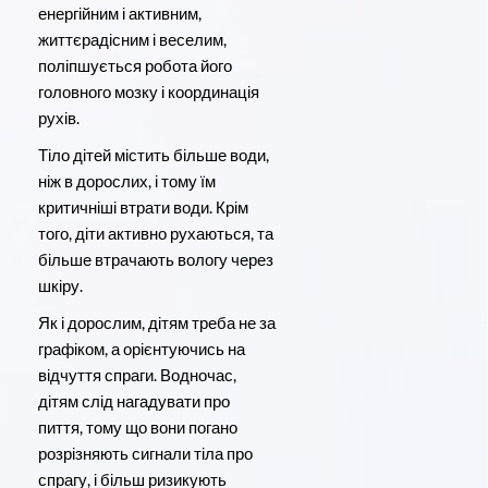
енергійним і активним,
життєрадісним і веселим,
поліпшується робота його
головного мозку і координація
рухів.
Тіло дітей містить більше води,
ніж в дорослих, і тому їм
критичніші втрати води. Крім
того, діти активно рухаються, та
більше втрачають вологу через
шкіру.
Як і дорослим, дітям треба не за
графіком, а орієнтуючись на
відчуття спраги. Водночас,
дітям слід нагадувати про
пиття, тому що вони погано
розрізняють сигнали тіла про
спрагу, і більш ризикують