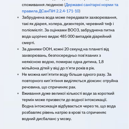
споживання людиною
(
Державні санітарні норми та
правила ДСанПіН 2.2.4-171-10
)
Забруднена вода може передавати захворювання,
такі як діарея, холера, дизентерія, черевний тиф і
поліомієліт. За оцінками ВООЗ, забруднена питна
вода щорічно видає 485 000 випадків діарейний
смерті.
За даними ООН, кожні 20 секунд на планеті від
захворювань, безпосередньо пов'язаних з
неякісною водою, помирає одна дитина, 1,8
мільйона дітей у віці до п'яти років в рік.
Не можна кип’ятити воду більше одного разу. За
повторного кип’ятіння виділяється діоксин: отруйна
речовина, що спричиняє рак.
Вживання дуже великої кількості води за короткий
термін може призвести до водної інтоксикації.
Водна інтоксикація відбувається через те, що вода
розбавляє рівень натрію в крові та спричиняє
водний дисбаланс у мозку.