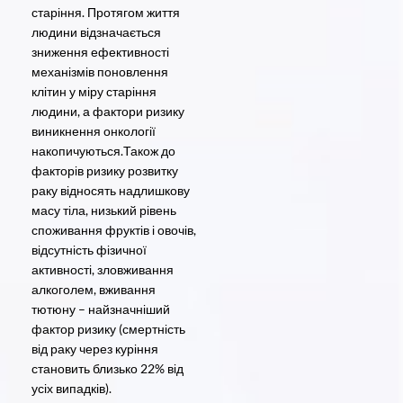
старіння. Протягом життя
людини відзначається
зниження ефективності
механізмів поновлення
клітин у міру старіння
людини, а фактори ризику
виникнення онкології
накопичуються.Також до
факторів ризику розвитку
раку відносять надлишкову
масу тіла, низький рівень
споживання фруктів і овочів,
відсутність фізичної
активності, зловживання
алкоголем, вживання
тютюну – найзначніший
фактор ризику (смертність
від раку через куріння
становить близько 22% від
усіх випадків).