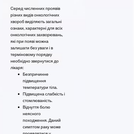
Серед численних проявів
різних видів онкологічних
хвороб виділяють загальні
ознаки, характерні для всіх
онкологічних захворювань,
які при появі можна
залишати без уваги і в
терміновому порядку
необхідно звернутися до
лікаря:
Безпричинне
підвищення
температури тіла.
Підвищена слабкість і
стомлюваність.
Відчуття болю
неясного
походження. Даний
симптом раку може
проявлятися у