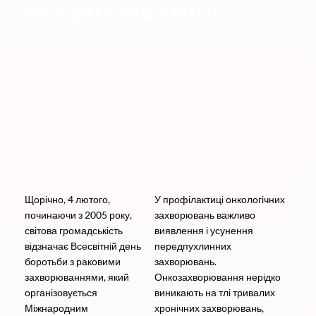
ЗАХВОРЮВАННЯ
Щорічно, 4 лютого,
У профілактиці онкологічних
починаючи з 2005 року,
захворювань важливо
світова громадськість
виявлення і усунення
відзначає Всесвітній день
передпухлинних
боротьби з раковими
захворювань.
захворюваннями, який
Онкозахворювання нерідко
організовується
виникають на тлі тривалих
Міжнародним
хронічних захворювань,