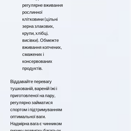
регулярне вживання
рослинної
клітковини (цільні
зерна злакових,
крупи, хлібці,
висівки). Обмежте
вживання копчених,
смажених і
консервованих
продуктів.
Віддавайте перевагу
тушкованій, вареній їжі і
приготовленої на пару,
регулярно займатися
спортом і підтримуванням
оптимальної ваги.
Надмірна вага є чинником
ризику розвитку багатьох