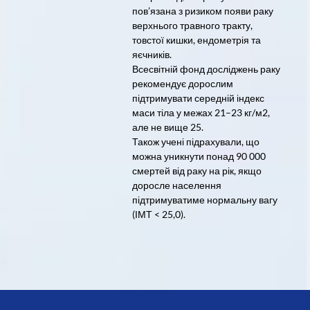
пов’язана з ризиком появи раку
верхнього травного тракту,
товстої кишки, ендометрія та
яєчників.
Всесвітній фонд досліджень раку
рекомендує дорослим
підтримувати середній індекс
маси тіла у межах 21–23 кг/м2,
але не вище 25.
Також учені підрахували, що
можна уникнути понад 90 000
смертей від раку на рік, якщо
доросле населення
підтримуватиме нормальну вагу
(ІМТ < 25,0).