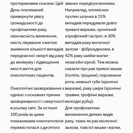
протираковим союзом. Цей
званих передпухлинними.
День покликаний
Наприклад, злоякісних
привернути увагу
пухлин шлунка в 15%
громадськості до
випадків передували довго
профілактики раку,
тривалі виразки, хронічний
своєчасність виявлення,
атрофічний гастрит, в 30%
якість лікування з метою
випадків раку молочної
зниження кількості випадків
залози - фіброаденоми, в
передчасної смерті від раку
42% раку шийки матки -
до мінімуму і підвищення
незагойні ерозії. Теж можна
якості життя для
сказати про рак прямої кишки
онкологічних пацієнтів.
(поліпи, тріщини), порожнини
рота, нижньої губи (хронічні
Онкологічні захворювання є
виразки), раку шкіри (хронічні
однією з основних причин
травми, трофічні виразки,
захворюваності і смертності
келоїдні рубці).
в усьому світі. За останні
Для профілактики
100 років за цими
виникнення деяких видів
показниками онкопатологія
раку, таких як рак молочної
перемістилася з десятого
залози, товстої кишки і матки,