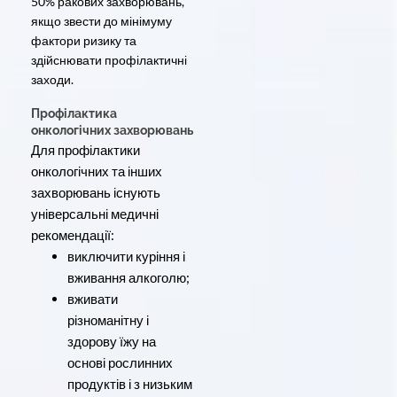
50% ракових захворювань,
якщо звести до мінімуму
фактори ризику та
здійснювати профілактичні
заходи.
Профілактика
онкологічних захворювань
Для профілактики
онкологічних та інших
захворювань існують
універсальні медичні
рекомендації:
виключити куріння і
вживання алкоголю;
вживати
різноманітну і
здорову їжу на
основі рослинних
продуктів і з низьким