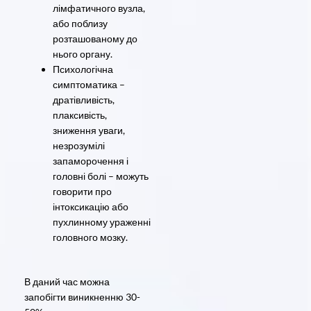
лімфатичного вузла,
або поблизу
розташованому до
нього органу.
Психологічна
симптоматика –
дратівливість,
плаксивість,
зниження уваги,
незрозумілі
запаморочення і
головні болі – можуть
говорити про
інтоксикацію або
пухлинному ураженні
головного мозку.
В даний час можна
запобігти виникненню 30-