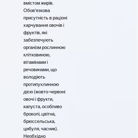
вмістом жирів.
Обов'язкова
присутність в раціоні
харчування овочів і
фруктів, які
забезпечують
організм рослинною
клітковиною,
вітамінами і
речовинами, що
володіють
протипухлинною
дією (жовто-червоні
овочі і фрукти,
капуста, особливо
броколі, цвітна,
брюссельська,
цибуля, часник).
Необхідно