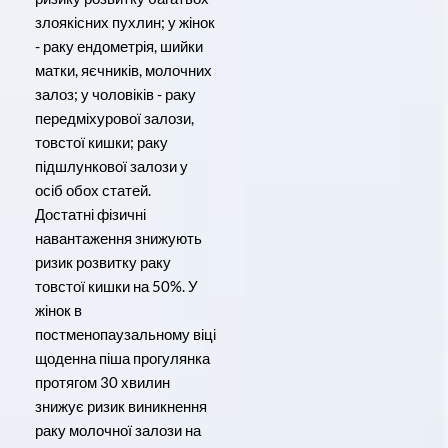
злоякісних пухлин; у жінок
- раку ендометрія, шийки
матки, яєчників, молочних
залоз; у чоловіків - раку
передміхурової залози,
товстої кишки; раку
підшлункової залози у
осіб обох статей.
Достатні фізичні
навантаження знижують
ризик розвитку раку
товстої кишки на 50%. У
жінок в
постменопаузальному віці
щоденна піша прогулянка
протягом 30 хвилин
знижує ризик виникнення
раку молочної залози на