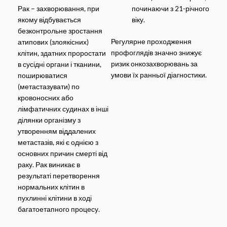
Рак – захворювання, при
починаючи з 21-річного
якому відбувається
віку.
безконтрольне зростання
Регулярне проходження
атипових (злоякісних)
профоглядів значно знижує
клітин, здатних проростати
ризик онкозахворювань за
в сусідні органи і тканини,
умови їх ранньої діагностики.
поширюватися
(метастазувати) по
кровоносних або
лімфатичних судинах в інші
ділянки організму з
утворенням віддалених
метастазів, які є однією з
основних причин смерті від
раку. Рак виникає в
результаті перетворення
нормальних клітин в
пухлинні клітини в ході
багатоетапного процесу.