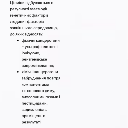
Ці зміни відбуваються в
результаті взаємодії
генетичних факторів
людини і факторів
зовнішнього середовища,
до яких відносять:
фізичні канцерогени
– ультрафіолетове і
іонізуюче,
рентгенівське
випромінювання;
хімічні канцерогени –
забруднення повітря
компонентами
тютюнового диму,
вихлопними газами і
пестицидами,
задимленість
приміщень в
результаті