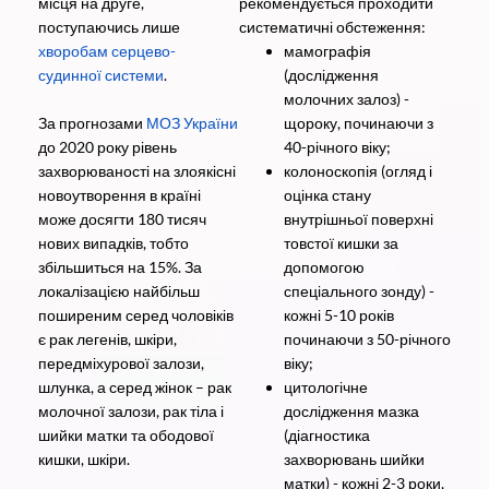
місця на друге,
рекомендується проходити
поступаючись лише
систематичні обстеження:
хворобам серцево-
мамографія
судинної системи
.
(дослідження
молочних залоз) -
За прогнозами
МОЗ України
щороку, починаючи з
до 2020 року рівень
40-річного віку;
захворюваності на злоякісні
колоноскопія (огляд і
новоутворення в країні
оцінка стану
може досягти 180 тисяч
внутрішньої поверхні
нових випадків, тобто
товстої кишки за
збільшиться на 15%. За
допомогою
локалізацією найбільш
спеціального зонду) -
поширеним серед чоловіків
кожні 5-10 років
є рак легенів, шкіри,
починаючи з 50-річного
передміхурової залози,
віку;
шлунка, а серед жінок – рак
цитологічне
молочної залози, рак тіла і
дослідження мазка
шийки матки та ободової
(діагностика
кишки, шкіри.
захворювань шийки
матки) - кожні 2-3 роки,