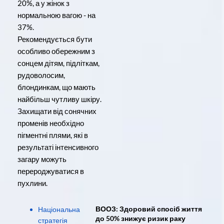
20%, а у жінок з
нормальною вагою - на
37%.
Рекомендується бути
особливо обережним з
сонцем дітям, підліткам,
рудоволосим,
блондинкам, що мають
найбільш чутливу шкіру.
Захищати від сонячних
променів необхідно
пігментні плями, які в
результаті інтенсивного
загару можуть
перероджуватися в
пухлини.
ВООЗ: Здоровий спосіб життя
Національна
до 50% знижує ризик раку
стратегія