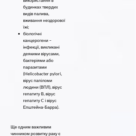
використання в
будинках твердих
видів палива,
вживання нездорової
їжі;
біологічні
канцерогени –
інфекції, викликані
деякими вірусами,
бактеріями або
паразитами
(Helicobacter pylori,
вірус папіломи
людини (ВПЛ), вірус
гепатиту B, вірус
гепатиту C і вірус
Епштейна-Барра).
Ще одним важливим
чинником розвитку раку є