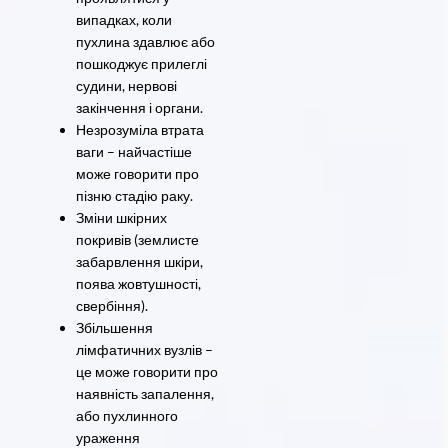
випадках, коли
пухлина здавлює або
пошкоджує прилеглі
судини, нервові
закінчення і органи.
Незрозуміла втрата
ваги – найчастіше
може говорити про
пізню стадію раку.
Зміни шкірних
покривів (землисте
забарвлення шкіри,
поява жовтушності,
свербіння).
Збільшення
лімфатичних вузлів –
це може говорити про
наявність запалення,
або пухлинного
ураження