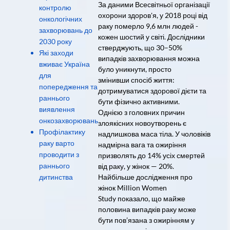
За даними Всесвітньої організації
контролю
охорони здоров'я, у 2018 році від
онкологічних
раку померло 9,6 млн людей -
захворювань до
кожен шостий у світі. Дослідники
2030 року
стверджують, що 30–50%
Які заходи
випадків захворювання можна
вживає Україна
було уникнути, просто
для
змінивши спосіб життя:
попередження та
дотримуватися здорової дієти та
раннього
бути фізично активними.
виявлення
Однією з головних причин
онкозахворювань
злоякісних новоутворень є
Профілактику
надлишкова маса тіла. У чоловіків
раку варто
надмірна вага та ожиріння
проводити з
призволять до 14% усіх смертей
раннього
від раку, у жінок — 20%.
дитинства
Найбільше дослідження про
жінок Million Women
Study показало, що майже
половина випадків раку може
бути пов’язана з ожирінням у