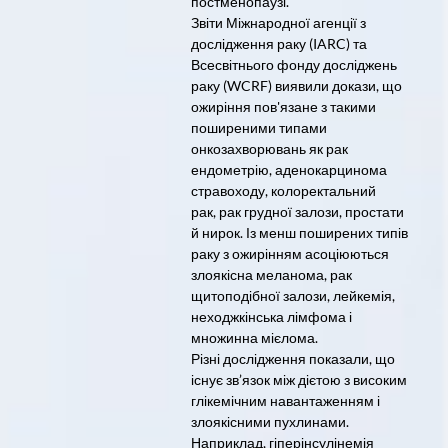
постменопаузі.
Звіти Міжнародної агенції з
дослідження раку (IARC) та
Всесвітнього фонду досліджень
раку (WCRF) виявили докази, що
ожиріння пов'язане з такими
поширеними типами
онкозахворювань як рак
ендометрію, аденокарцинома
стравоходу, колоректальний
рак, рак грудної залози, простати
й нирок. Із менш поширених типів
раку з ожирінням асоціюються
злоякісна меланома, рак
щитоподібної залози, лейкемія,
неходжкінська лімфома і
множинна мієлома.
Різні дослідження показали, що
існує зв’язок між дієтою з високим
глікемічним навантаженням і
злоякісними пухлинами.
Наприклад, гіперінсулінемія