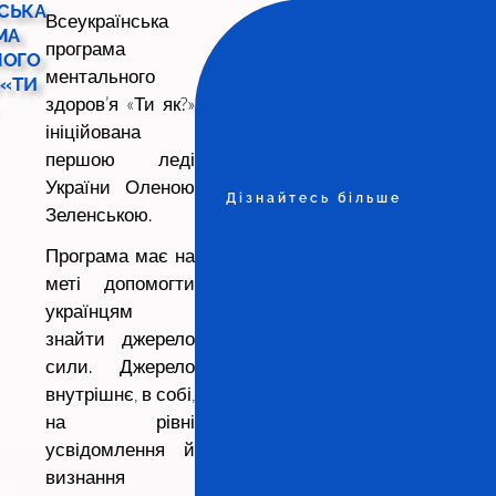
СЬКА
Всеукраїнська
МА
програма
НОГО
ментального
 «ТИ
здоров’я «Ти як?»
ініційована
першою леді
України Оленою
Дізнайтесь більше
Зеленською.
Програма має на
меті допомогти
українцям
знайти джерело
сили. Джерело
внутрішнє, в собі,
на рівні
усвідомлення й
визнання