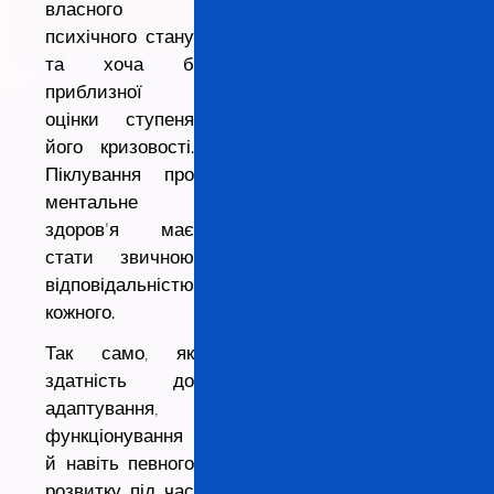
власного
психічного стану
та хоча б
приблизної
оцінки ступеня
його кризовості.
Піклування про
ментальне
здоров'я має
стати звичною
відповідальністю
кожного.
Так само, як
здатність до
адаптування,
функціонування
й навіть певного
розвитку під час