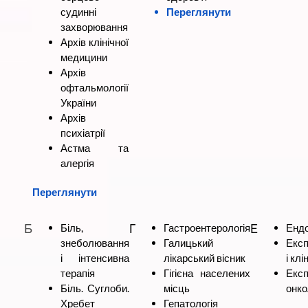
судинні
Переглянути
захворювання
Архів клінічної
медицини
Архів
офтальмології
України
Архів
психіатрії
Астма та
алергія
Переглянути
Б
Біль,
Г
Гастроентерологія
Е
Ендо
знеболювання
Галицький
Екс
і інтенсивна
лікарський вісник
і кл
терапія
Гігієна населених
Екс
Біль. Суглоби.
місць
онко
Хребет
Гепатологія