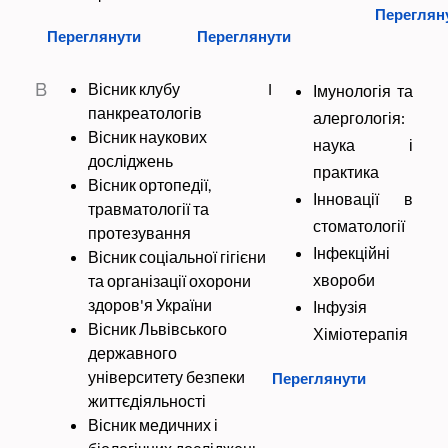
Переглян
Переглянути
Переглянути
В
Вісник клубу
І
Імунологія та
панкреатологів
алергологія:
Вісник наукових
наука і
досліджень
практика
Вісник ортопедії,
Інновації в
травматології та
стоматології
протезування
Інфекційні
Вісник соціальної гігієни
хвороби
та організації охорони
здоров'я України
Інфузія
Вісник Львівського
Хіміотерапія
державного
університету безпеки
Переглянути
життєдіяльності
Вісник медичних і