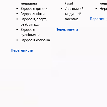
медицини
(укр)
мед
Здоров'я дитини
Львівський
Нир
Здоров’я жінки
медичний
Переглян
Здоров’я, спорт,
часопис
реабілітація
Переглянути
Здоров'я
суспільства
Здоров’я чоловіка
Переглянути