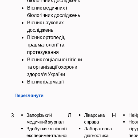
біологічних досліджень
Вісник медичних і
біологічних досліджень
Вісник наукових
досліджень
Вісник ортопедії,
травматології та
протезування
Вісник соціальної гігієни
та організації охорони
здоров’я України
Вісник фармації
Переглянути
З
Запорізький
Л
Лікарська
Н
Ней
медичний журнал
справа
Неон
Здобутки клінічної і
Лабораторна
хір
експериментальної
діагностика
пер