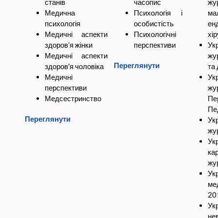
станів
часопис
жу
Медична
Психологія і
ма
психологія
особистість
ен
Медичні аспекти
Психологічні
хір
здоров’я жінки
перспективи
Ук
Медичні аспекти
жу
Переглянути
здоров'я чоловіка
та 
Медичні
Ук
перспективи
жу
Медсестринство
Пе
Пе
Переглянути
Ук
жур
Ук
ка
жу
Ук
ме
20
Ук
не