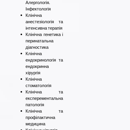
Алергологія.
Інфектологія
Клінічна
анестезіологія та
інтенсивна терапія
Клінічна генетика і
перинатальна
діагностика
Клінічна
ендокринологія та
ендокринна
хірургія
Клінічна
стоматологія
Клінічна та
експерементальна
патологія
Клінічна та
профілактична
медицина