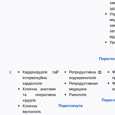
за
зд
Уп
ме
за
за
ві
Ур
Перегля
К
Кардіохірургія та
Р
Репродуктивна
Ф
Ф
інтервенційна
ендокринологія
п
кардіологія
Репродуктивная
Ф
Клінічна анатомія
медицина
ж
та оперативна
Ринологія
Перегл
хірургія
Переглянути
Клінічна
імунологія.