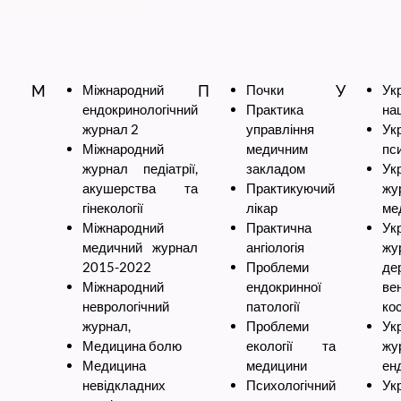
М
Міжнародний
П
Почки
У
Ук
ендокринологічний
Практика
нац
журнал 2
управління
Ук
Міжнародний
медичним
пс
журнал педіатрії,
закладом
Ук
акушерства та
Практикуючий
жу
гінекології
лікар
ме
Міжнародний
Практична
Ук
медичний журнал
ангіологія
жу
2015-2022
Проблеми
дер
Міжнародний
ендокринної
вен
неврологічний
патології
ко
журнал,
Проблеми
Ук
Медицина болю
екології та
жу
Медицина
медицини
ен
невідкладних
Психологічний
Ук