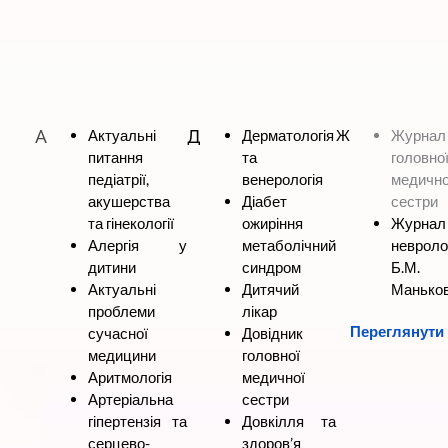
A
Актуальні
Д
Дерматологія
Ж
Журнал
питання
та
головно
педіатрії,
венерологія
медично
акушерства
Діабет
сестри
та гінекології
ожиріння
Журнал
Алергія у
метаболічний
невроло
дитини
синдром
Б.М.
Актуальні
Дитячий
Маньков
проблеми
лікар
Переглянути
сучасної
Довідник
медицини
головної
Аритмологія
медичної
Артеріальна
сестри
гіпертензія та
Довкілля та
серцево-
здоров’я