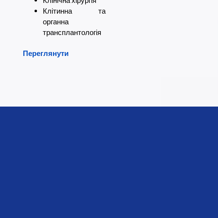
Клінічна хірургія
Клітинна та
органна
трансплантологія
Переглянути