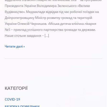
Президента України Володимира Зеленського «Велике
будівництво». Медзаклади відвідав під час робочої поїздки на
Дніпропетровщину Міністр розвитку громад та територій
України Олексій Чернишов. «Міська дитяча клінічна лікарня
№5 – приклад успішного партнерства громади та держави.
Наше спільне завдання – […]
Дитяча
Читати далі »
лікарня
та
приймальне
відділення:
як
у
КАТЕГОРІЇ
Дніпрі
осучаснюють
COVID-19
медичну
інфраструктуру
БЕЗПЕКА ПОВЕДІНКИ