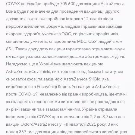
COVAX до України прибуде 705 600 доз вакцини AstraZeneca.
Вона буде призначена для проведення вакцинації другою
дозою тих, в кого вже пройшов інтервал 12 тижнів після
першого щеплення. Зокрема, медиків і працівників закладів
охорони здоров’я, учасників ООС, соціальних працівників,
священнослужителів, співробітників МВС, СБУ, людей віком
65+. Також другу дозу вакцини гарантовано отримають люди,
які вакцинувались залишковими дозами або громадські діячі.
Нагадуємо, що в Україні вже щеплюють вакциною
AstraZeneca/Covishield, виготовленою індійським Інститутом
сироватки крові, та вакциною AstraZeneca-SKBio, яка
виробляється в Республіці Корея. Усі вакцини AstraZeneca
проти COVID-19, незалежно від країни виробництва, ідентичні
за складом та технологіями виготовлення, не розглядаються
як різні вакцини та є взаємозамінними. Україна отримала
інформацію від COVAX про постачання від 2,2 до 3,7 млн доз
вакцин Oxford/AstraZeneca у І–ІІ кварталі 2021 року. З них
понад 367 тис. доз вакцини південнокорейського виробництва