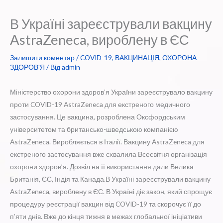
В Україні зареєстрували вакцину
AstraZeneca, вироблену в ЄС
Залишити коментар
/
COVID-19
,
ВАКЦИНАЦІЯ
,
ОХОРОНА
ЗДОРОВ'Я
/ Від
admin
Міністерство охорони здоров’я України зареєструвало вакцину
проти COVID-19 AstraZeneca для екстреного медичного
застосування. Це вакцина, розроблена Оксфордським
університетом та британсько-шведською компанією
AstraZeneca. Виробляється в Італії. Вакцину AstraZeneca для
екстреного застосування вже схвалила Всесвітня організація
охорони здоров’я. Дозвіл на її використання дали Велика
Британія, ЄС, Індія та Канада.В Україні зареєстрували вакцину
AstraZeneca, вироблену в ЄС. В Україні діє закон, який спрощує
процедуру реєстрації вакцин від COVID-19 та скорочує її до
п’яти днів. Вже до кінця тижня в межах глобальної ініціативи