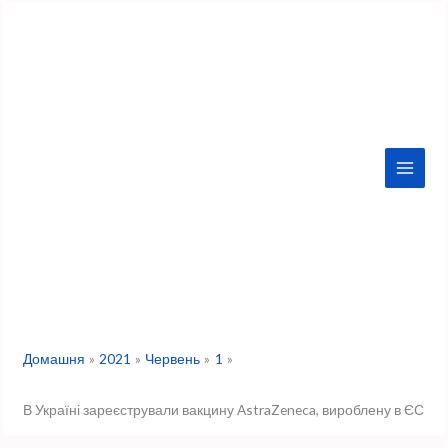
Перейти
до
вмісту
Домашня
2021
Червень
1
В Україні зареєстрували вакцину AstraZeneca, вироблену в ЄС