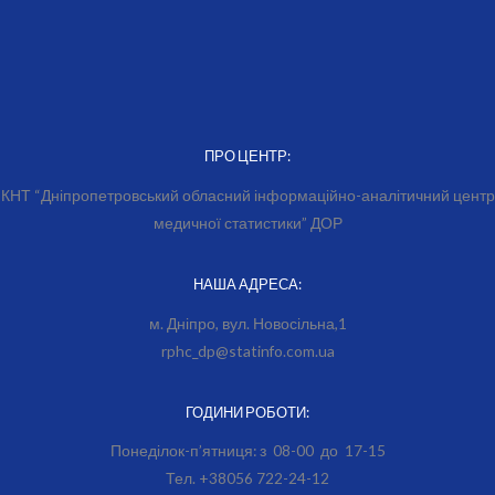
ПРО ЦЕНТР:
КНТ “Дніпропетровський обласний інформаційно-аналітичний центр
медичної статистики” ДОР
НАША АДРЕСА:
м. Дніпро, вул. Новосільна,1
rphc_dp@statinfo.com.ua
ГОДИНИ РОБОТИ:
Понеділок-п’ятниця: з 08-00 до 17-15
Тел. +38056 722-24-12