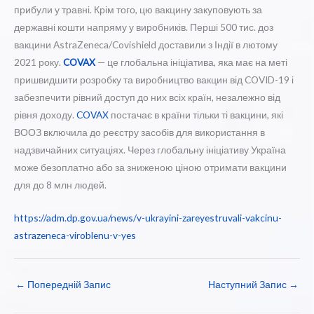
прибули у травні. Крім того, цю вакцину закуповують за
державні кошти напряму у виробників. Перші 500 тис. доз
вакцини AstraZeneca/Covishield доставили з Індії в лютому
2021 року.
COVAX
— це глобальна ініціатива, яка має на меті
пришвидшити розробку та виробництво вакцин від COVID-19 і
забезпечити рівний доступ до них всіх країн, незалежно від
рівня доходу.
COVAX
постачає в країни тільки ті вакцини, які
ВООЗ включила до реєстру засобів для використання в
надзвичайних ситуаціях. Через глобальну ініціативу Україна
може безоплатно або за зниженою ціною отримати вакцини
для до 8 млн людей.
https://adm.dp.gov.ua/news/v-ukrayini-zareyestruvali-vakcinu-
astrazeneca-viroblenu-v-yes
←
Попередній Запис
Наступний Запис
→