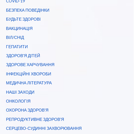
COVID-19
Дніпропетровщині
на
БЕЗПЕКА ПОВЕДІНКИ
16
БУДЬТЕ ЗДОРОВІ
червня
ВАКЦИНАЦІЯ
ВІЛ/СНІД
ГЕПАТИТИ
ЗДОРОВ'Я ДІТЕЙ
ЗДОРОВЕ ХАРЧУВАННЯ
ІНФЕКЦІЙНІ ХВОРОБИ
МЕДИЧНА ЛІТЕРАТУРА
НАШІ ЗАХОДИ
ОНКОЛОГІЯ
ОХОРОНА ЗДОРОВ'Я
РЕПРОДУКТИВНЕ ЗДОРОВ'Я
СЕРЦЕВО-СУДИННІ ЗАХВОРЮВАННЯ