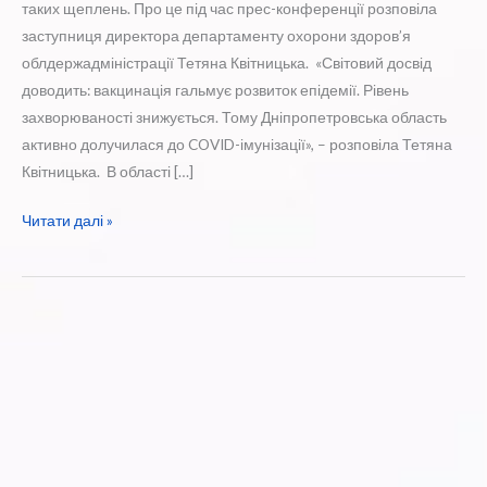
таких щеплень. Про це під час прес-конференції розповіла
заступниця директора департаменту охорони здоров’я
облдержадміністрації Тетяна Квітницька. «Світовий досвід
доводить: вакцинація гальмує розвиток епідемії. Рівень
захворюваності знижується. Тому Дніпропетровська область
активно долучилася до COVID-імунізації», – розповіла Тетяна
Квітницька. В області […]
Щодня
Читати далі »
на
Дніпропетровщині
від
COVID-
19
в
середньому
вакцинують
4