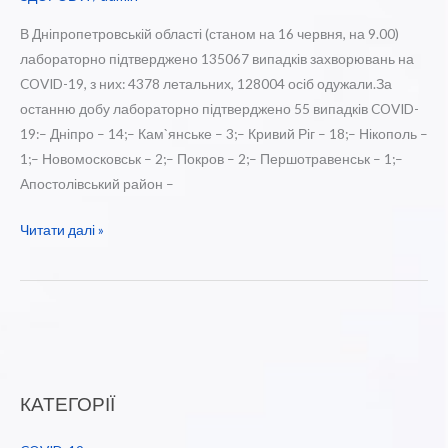
В Дніпропетровській області (станом на 16 червня, на 9.00)
лабораторно підтверджено 135067 випадків захворювань на
COVID-19, з них: 4378 летальних, 128004 осіб одужали.За
останню добу лабораторно підтверджено 55 випадків COVID-
19:– Дніпро – 14;– Кам`янське – 3;– Кривий Ріг – 18;– Нікополь –
1;– Новомосковськ – 2;– Покров – 2;– Першотравенськ – 1;–
Апостолівський район –
Оперативна
Читати далі »
інформація
щодо
поширення
коронавірусної
інфекції
COVID
КАТЕГОРІЇ
-19
на