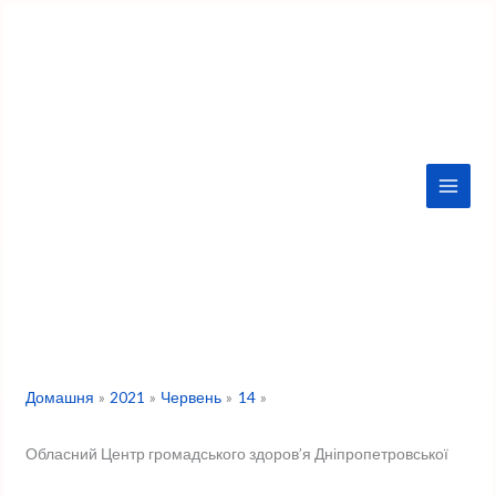
Перейти
до
вмісту
Домашня
2021
Червень
14
Обласний Центр громадського здоров’я Дніпропетровської