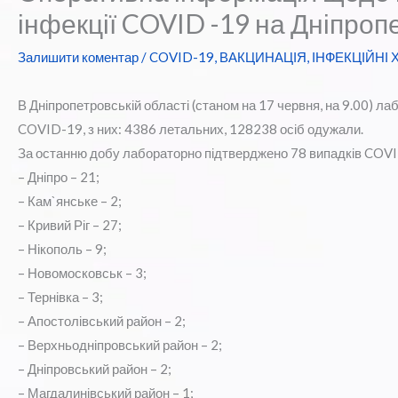
інфекції COVID -19 на Дніпроп
Залишити коментар
/
COVID-19
,
ВАКЦИНАЦІЯ
,
ІНФЕКЦІЙНІ
В Дніпропетровській області (станом на 17 червня, на 9.00) 
COVID-19, з них: 4386 летальних, 128238 осіб одужали.
За останню добу лабораторно підтверджено 78 випадків COV
– Дніпро – 21;
– Кам`янське – 2;
– Кривий Ріг – 27;
– Нікополь – 9;
– Новомосковськ – 3;
– Тернівка – 3;
– Апостолівський район – 2;
– Верхньодніпровський район – 2;
– Дніпровський район – 2;
– Магдалинівський район – 1;