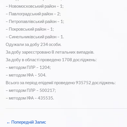
– Новомосковський район – 1;
– Павлоградський район – 2;
– Петропавлівський район – 1;
– Покровський район – 1;
– Синельниківський район – 1.
Одужали за добу 234 особи.
За добу зареєстровано 8 летальних випадків.
За добу в області проведено 1708 досліджень:
– методом ПЛР – 1204;
– методом ІФА – 504.
Всього за період епідемії проведено 935752 досліджень:
– методом ПЛР – 500217;
– методом ІФА – 435535.
←
Попередній Запис