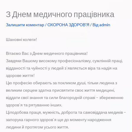
З Днем медичного працівника
Залишити коментар
/
ОХОРОНА ЗДОРОВ'Я
/ Від
admin
Шановні колеги!
Вітаємо Вас з Днем медичного працівника!
Завдяки Вашому високому професіоналізму, сумлінній праці,
відданості та чуйності у людей з`являється віра та надія на
здорове життя!
Цю професію обирають за покликом душі, тільки людина з
великим серцем здатна присвятити своє життя медицині,
віддати свої знання та сили благородній справі – збереженню
здоров`я та рятуванню інших.
Цілодобова праця, мужність, доброта та самовіддача медиків –
запорука гарного здоров`я ще до моменту народження
людини й протягом усього життя.