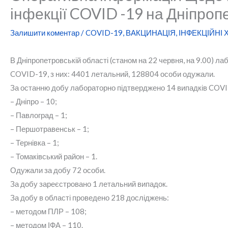
інфекції COVID -19 на Дніпроп
Залишити коментар
/
COVID-19
,
ВАКЦИНАЦІЯ
,
ІНФЕКЦІЙНІ
В Дніпропетровській області (станом на 22 червня, на 9.00) 
COVID-19, з них: 4401 летальний, 128804 особи одужали.
За останню добу лабораторно підтверджено 14 випадків COV
– Дніпро – 10;
– Павлоград – 1;
– Першотравенськ – 1;
– Тернівка – 1;
– Томаківський район – 1.
Одужали за добу 72 особи.
За добу зареєстровано 1 летальний випадок.
За добу в області проведено 218 досліджень:
– методом ПЛР – 108;
– методом ІФА – 110.