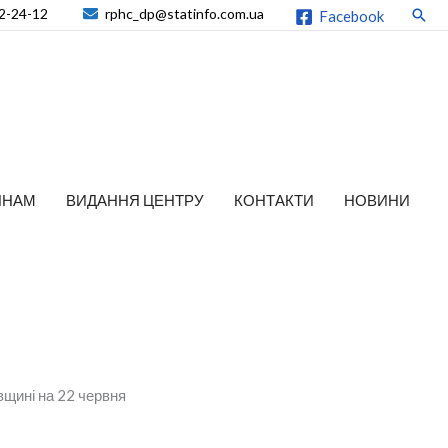
2-24-12
rphc_dp@statinfo.com.ua
Пош
Facebook
ЯНАМ
ВИДАННЯ ЦЕНТРУ
КОНТАКТИ
НОВИНИ
вщині на 22 червня