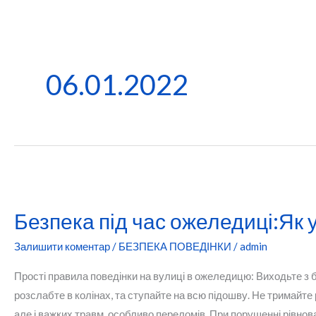
06.01.2022
Безпека під час ожеледиці:Як 
Залишити коментар
/
БЕЗПЕКА ПОВЕДІНКИ
/
admin
Прості правила поведінки на вулиці в ожеледицю: Виходьте з б
розслабте в колінах, та ступайте на всю підошву. Не тримайте 
але і важких травм, особливо переломів. При порушенні рівнов