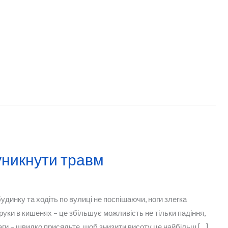
уникнути травм
удинку та ходіть по вулиці не поспішаючи, ноги злегка
руки в кишенях – це збільшує можливість не тільки падіння,
аги – швидко присядьте, щоб знизити висоту це найбільш […]