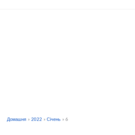
Перейти
до
вмісту
Домашня
2022
Січень
6