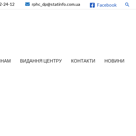
2-24-12
rphc_dp@statinfo.com.ua
Пош
Facebook
ЯНАМ
ВИДАННЯ ЦЕНТРУ
КОНТАКТИ
НОВИНИ