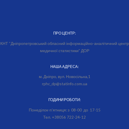
ПРО ЦЕНТР:
КНТ “Дніпропетровський обласний інформаційно-аналітичний центр
медичної статистики” ДОР
НАША АДРЕСА:
м. Дніпро, вул. Новосільна,1
rphc_dp@statinfo.com.ua
ГОДИНИ РОБОТИ:
Понеділок-п’ятниця: з 08-00 до 17-15
Тел. +38056 722-24-12