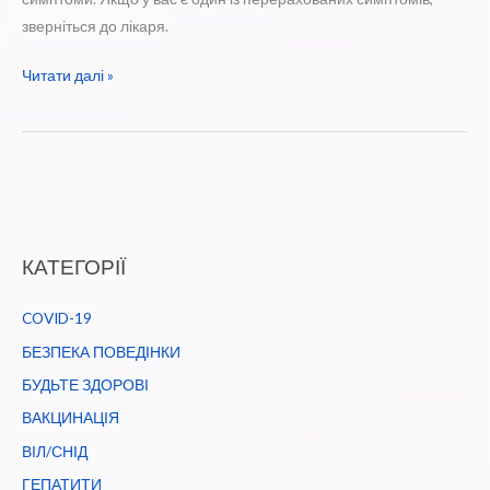
зверніться до лікаря.
Рання
Читати далі »
діагностика
онкологічних
захворювань
дозволяє
врятувати
життя
КАТЕГОРІЇ
та
покращити
COVID-19
його
якість
БЕЗПЕКА ПОВЕДІНКИ
БУДЬТЕ ЗДОРОВІ
ВАКЦИНАЦІЯ
ВІЛ/СНІД
ГЕПАТИТИ