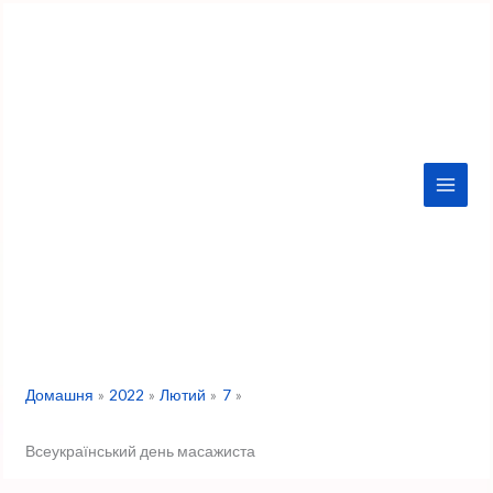
Перейти
до
вмісту
Домашня
2022
Лютий
7
Всеукраїнський день масажиста