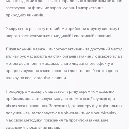
Масаж відомий з давніх часів паралельно з розвитком питання
застосування фізичних вправ, купань і використання
природних чинників.
У міру свого розвитку ці прийоми прийняли струнку систему і
широко застосовуються в медичній і спортивній практиці.
Лікувальний масаж
– високоефективний та доступний метод
впливу рук масажиста на стан органів і тканин людського тіла з
метою досягнення максимального лікувального ефекту в
процесі лікування захворювання і досягнення благотворного
впливу на весь організм людини.
Процедура масажу складається з ряду окремих масажних
прийомів, які застосовуються для нормалізації функції при
різних захворюваннях. Залежно від характеру функціональних
порушень він застосовується в різноманітних модифікаціях,
має свою методику, показання та протипоказання, має
загальний і локальний вплив.