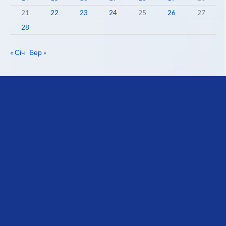
21
22
23
24
25
26
27
28
« Січ
Бер »