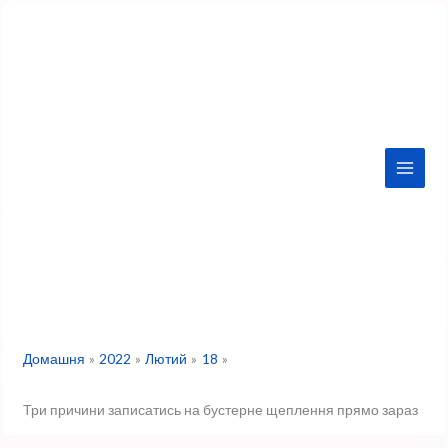
Перейти
до
вмісту
Домашня
2022
Лютий
18
Три причини записатись на бустерне щеплення прямо зараз