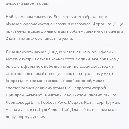
цукровий діабет та рак.
Найвідомішим символом Дня є стрічка із зображенням
різнокольорових частинок пазла, яку громадські організації, що
присвячують свою діяльність цій проблемі, закликають одягати
2 квітня на знак обізнаності та уваги.
Як зазначають науковці, згідно зі статистикою, різні форми
аутизму зустрічаються в кожної сотої людини, але при цьому
більшість форм не є небезпечними і не заважають людині
стати повноцінною й навіть успішною в соціальному житті
Історії відомо не мало яскравих особистостей, у яких
спостерігалися деякі симптоми цієї непростої хвороби.
Приміром, Альберт Ейнштейн, Ісак Ньютон, Вінсент Ван Гог,
Леонардо да Вінчі, Герберт Уелс, Моцарт, Кант, Гаррі Труман,
Авраам Лінкольн, Вуді Аллен і Боб Ділан і багато інших мали
легку форму аутизму