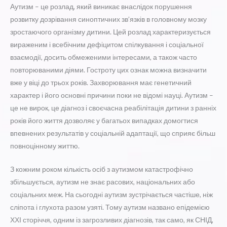
Аутизм – це розлад, який виникає внаслідок порушення
розвитку дозрівання синоптичних зв’язків в головному мозку
зростаючого організму дитини. Цей розлад характеризується
вираженим і всебічним дефіцитом спілкування і соціальної
взаємодії, досить обмеженими інтересами, а також часто
повторюваними діями. Гостроту цих ознак можна визначити
вже у віці до трьох років. Захворювання має генетичний
характер і його основні причини поки не відомі науці. Аутизм –
це не вирок, це діагноз і своєчасна реабілітація дитини з ранніх
років його життя дозволяє у багатьох випадках домогтися
впевнених результатів у соціальній адаптації, що сприяє більш
повноцінному життю.
З кожним роком кількість осіб з аутизмом катастрофічно
збільшується, аутизм не знає расових, національних або
соціальних меж. На сьогодні аутизм зустрічається частіше, ніж
сліпота і глухота разом узяті. Тому аутизм названо епідемією
ХХІ сторіччя, одним із загрозливих діагнозів, так само, як СНІД,