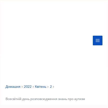
Перейти
до
вмісту
Домашня
2022
Квітень
2
Всесвітній день розповсюдження знань про аутизм