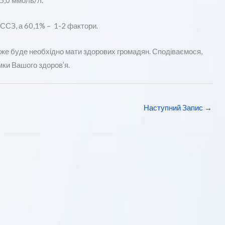
 5,0 ммоль/л.
ССЗ, а 60,1% – 1-2 фактори.
 дуже буде необхідно мати здорових громадян. Сподіваємося,
ки Вашого здоров’я.
Наступний Запис
→