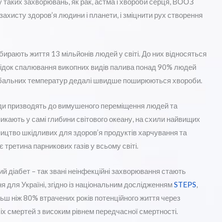
ку таких захворювань, як рак, астма і хвороби серця, ВООЗ
я захисту здоров’я людини і планети, і зміцнити рух створення
рають життя 13 мільйонів людей у ​​світі. До них відносяться
лідок спалювання викопних видів палива понад 90% людей
лобальних температур дедалі швидше поширюються хвороби.
оди призводять до вимушеного переміщення людей та
икають у самі глибини світового океану, на схили найвищих
ництво шкідливих для здоров’я продуктів харчування та
 третина парникових газів у всьому світі.
ий діабет – так звані неінфекційні захворювання стають
ня для Україні, згідно із національним дослідженням
STEPS
,
льш ніж 80% втрачених років потенційного життя через
сіх смертей з високим рівнем передчасної смертності.