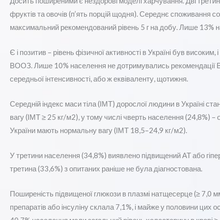
Досить поширеними є нездорові моделі харчування. Дві третин
фруктів та овочів (п’ять порцій щодня). Середнє споживання со
максимальний рекомендований рівень 5 г на добу. Лише 13% на
Є і позитив – рівень фізичної активності в Україні був високим
ВООЗ. Лише 10% населення не дотримувались рекомендації В
середньої інтенсивності, або ж еквіваленту, щотижня.
Середній індекс маси тіла (ІМТ) дорослої людини в Україні ста
вагу (ІМТ ≥ 25 кг/м2), у тому числі чверть населення (24,8%) – 
України мають нормальну вагу (ІМТ 18,5–24,9 кг/м2).
У третини населення (34,8%) виявлено підвищений АТ або гіперт
третина (33,6%) з опитаних раніше не була діагностована.
Поширеність підвищеної глюкози в плазмі натщесерце (≥ 7,0 м
препаратів або інсуліну склала 7,1%, і майже у половини цих ос