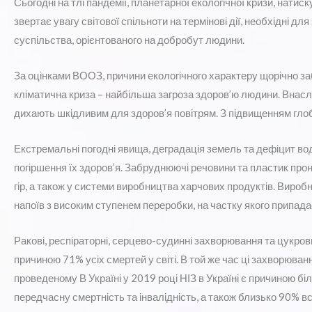
Сьогодні на тлі пандемії, планетарної екологічної кризи, натис
звертає увагу світової спільноти на термінові дії, необхідні дл
суспільства, орієнтованого на добробут людини.
За оцінками ВООЗ, причини екологічного характеру щорічно заби
кліматична криза – найбільша загроза здоров’ю людини. Внас
дихають шкідливим для здоров’я повітрям. З підвищенням г
Екстремальні погодні явища, деградація земель та дефіцит в
погіршення їх здоров’я. Забруднюючі речовини та пластик прон
гір, а також у системи виробництва харчових продуктів. Вироб
напоїв з високим ступенем переробки, на частку якого припадає
Ракові, респіраторні, серцево-судинні захворювання та цукров
причиною 71% усіх смертей у світі. В той же час ці захворюван
проведеному В Україні у 2019 році НІЗ в Україні є причиною бі
передчасну смертність та інвалідність, а також близько 90% в