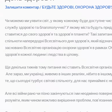
Залишити коментар
/
БУДЬТЕ ЗДОРОВІ
,
ОХОРОНА ЗДОРОВ'
Чи можемо ми уявити світ, у якому кожному буде доступне чист
службу здоров’ю та благополуччю? У якому міста будуть прида
ставитися до свого здоров’я та здоров’я планети? Такі запитан
спільноти напередодні Всесвітнього дня здоров’я, який відзнач
засновано Всесвітню організацію охорони здоров’я в рамках 
здоров’я кожної людини і людства в цілому.
Ще декілька тижнів тому питання які ставить Всесвітня організ
Але зараз, ми українці, живемо в інших реаліях, нібито в іншом
те, що сьогодні турбує світові спільноту, для нас принаймні є 
Але всі війни рано чи пізно закінчуються і ми неодмінно пове
розуміти, яким чином можливо вирішення проблем, пов’язанних 