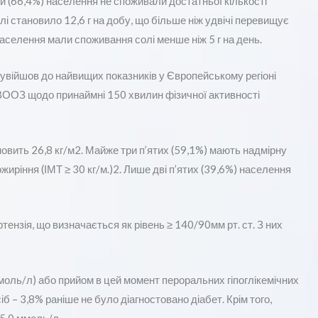
и (66,4%) населення не споживали достатньої кількості
лі становило 12,6 г на добу, що більше ніж удвічі перевищує
селення мали споживання солі менше ніж 5 г на день.
, і увійшов до найвищих показників у Європейському регіоні
ООЗ щодо принаймні 150 хвилин фізичної активності
новить 26,8 кг/м2. Майже три п’ятих (59,1%) мають надмірну
ожиріння (ІМТ ≥ 30 кг/м.)2. Лише дві п’ятих (39,6%) населення
ензія, що визначається як рівень ≥ 140/90мм рт. ст. З них
моль/л) або прийом в цей момент пероральних гіпоглікемічних
іб – 3,8% раніше не було діагностовано діабет. Крім того,