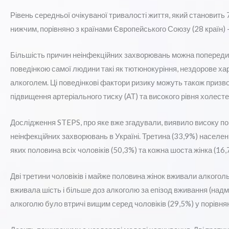
Рівень середньої очікуваної тривалості життя, який становить 72
нижчим, порівняно з країнами Європейського Союзу (28 країн) – 
Більшість причин неінфекційних захворювань можна попередит
поведінкою самої людини такі як тютюнокуріння, нездорове ха
алкоголем. Ці поведінкові фактори ризику можуть також призводи
підвищення артеріального тиску (АТ) та високого рівня холесте
Дослідження STEPS, про яке вже згадували, виявило високу пош
неінфекційних захворювань в Україні. Третина (33,9%) населен
яких половина всіх чоловіків (50,3%) та кожна шоста жінка (16,
Дві третини чоловіків і майже половина жінок вживали алкоголь
вживала шість і більше доз алкоголю за епізод вживання (над
алкоголю було втричі вищим серед чоловіків (29,5%) у порівнянн