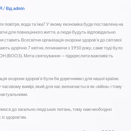
Я
/ Від
admin
е повітря, вода та їжа? У якому економіка буде поставлена ​на
тні для повноцінного життя, а люди будуть відповідально
ня ставить Всесвітня організація охорони здоров’я до світової
ають щорічно 7 квітня, починаючи з 1950 року, саме тоді було
ООН (ВООЗ). Мета святкування — підкреслити важливість
ація охорони здоров’я були би доречними і для нашої країни.
у часовому вимірі, який для нас визначається як «війна» і тому
неактуальними.
рнемося до загально людських питань, тому нам необхідно
із здоров’ям.