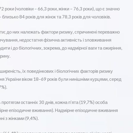
 роки (чоловіки – 66,3 роки, жінки – 76,3 роки), що є значно
близько 84 років для жінок та 78,3 років для чоловіків.
и; до них належать фактори ризику, спричинені переважно
рчування, недостатня фізична активність і зловживання
ти і до біологічних, зокрема, до надмірної ваги та ожиріння,
рину.
иреність, їх поведінкових і біологічних факторів ризику
ня України віком 18–69 років були нинішніми курцями, серед
7%).
 протягом останніх 30 днів, кожна п’ята (19,7%) особа
мірне епізодичне вживання). Надмірне епізодичне вживання
і з жінками (9,4%).