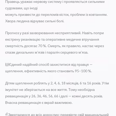
Правець уражає нервову систему і проявляється сильними
судомами, що іноді
можуть призвести до переломів кісток, проблем із ковтанням.
Хвора людина відчуває сильні болі.
Прогноз у разі захворювання несприятливий. Навіть попри
екстрену реанімацію та оперативне медичне втручання
смертність досягає 70 %. Смерть, як правило, настає через
спазм дихальних м’язів і параліч серцевого м’яза.
🙌Єдиний надійний спосіб захиститися від правця —
щеплення, ефективність якого становить 95–100 %.
Дітям щеплення роблять у 2, 4, 6, 18 місяців, 6 та 16 років. Утім
імунітет не зберігається на все життя. Тому необхідна
ревакцинація у 26, 36, 46, 56, 66 і далі — кожні десять років.
Вчасна ревакцинація є вкрай важливою.
☝️Звертаємося до всіх дорослих: перевірте свій вакцинальний