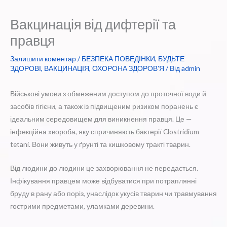
Вакцинація від дифтерії та
правця
Залишити коментар
/
БЕЗПЕКА ПОВЕДІНКИ
,
БУДЬТЕ
ЗДОРОВІ
,
ВАКЦИНАЦІЯ
,
ОХОРОНА ЗДОРОВ'Я
/ Від
admin
Військові умови з обмеженим доступом до проточної води й
засобів гігієни, а також із підвищеним ризиком поранень є
ідеальним середовищем для виникнення правця. Це —
інфекційна хвороба, яку спричиняють бактерії Clostridium
tetani. Вони живуть у ґрунті та кишковому тракті тварин.
Від людини до людини це захворювання не передається.
Інфікування правцем може відбуватися при потраплянні
бруду в рану або поріз, унаслідок укусів тварин чи травмування
гострими предметами, уламками деревини.