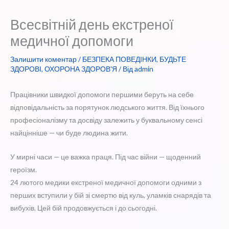
Всесвітній день екстреної
медичної допомоги
Залишити коментар
/
БЕЗПЕКА ПОВЕДІНКИ
,
БУДЬТЕ
ЗДОРОВІ
,
ОХОРОНА ЗДОРОВ'Я
/ Від
admin
Працівники швидкої допомоги першими беруть на себе
відповідальність за порятунок людського життя. Від їхнього
професіоналізму та досвіду залежить у буквальному сенсі
найцінніше — чи буде людина жити.
У мирні часи — це важка праця. Під час війни — щоденний
героїзм.
24 лютого медики екстреної медичної допомоги одними з
перших вступили у бій зі смертю від куль, уламків снарядів та
вибухів. Цей бій продовжується і до сьогодні.