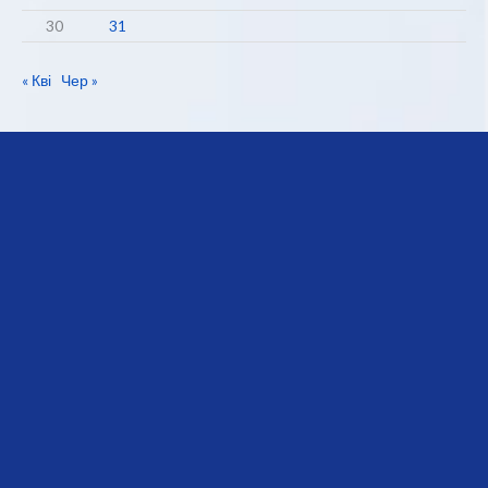
30
31
« Кві
Чер »