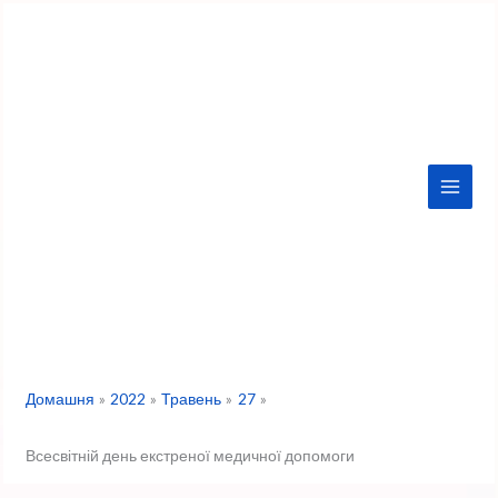
Перейти
до
вмісту
Домашня
2022
Травень
27
Всесвітній день екстреної медичної допомоги