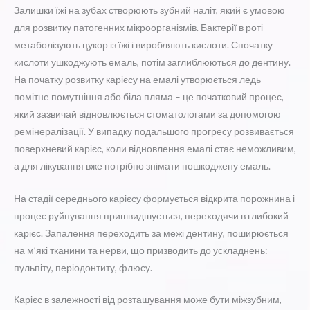
Залишки їжі на зубах створюють зубний наліт, який є умовою
для розвитку патогенних мікроорганізмів. Бактерії в роті
метаболізують цукор із їжі і виробляють кислоти. Спочатку
кислоти ушкоджують емаль, потім заглиблюються до дентину.
На початку розвитку карієсу на емалі утворюється ледь
помітне помутніння або біла пляма – це початковий процес,
який зазвичай відновлюється стоматологами за допомогою
ремінералізації. У випадку подальшого прогресу розвивається
поверхневий карієс, коли відновлення емалі стає неможливим,
а для лікування вже потрібно знімати пошкоджену емаль.
На стадії середнього карієсу формується відкрита порожнина і
процес руйнування пришвидшується, переходячи в глибокий
карієс. Запалення переходить за межі дентину, поширюється
на м’які тканини та нерви, що призводить до ускладнень:
пульпіту, періодонтиту, флюсу.
Карієс в залежності від розташування може бути міжзубним,