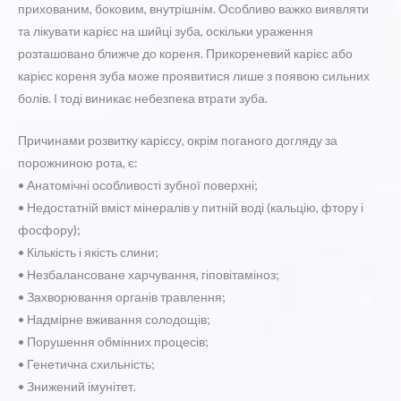
прихованим, боковим, внутрішнім. Особливо важко виявляти
та лікувати карієс на шийці зуба, оскільки ураження
розташовано ближче до кореня. Прикореневий карієс або
карієс кореня зуба може проявитися лише з появою сильних
болів. І тоді виникає небезпека втрати зуба.
Причинами розвитку карієсу, окрім поганого догляду за
порожниною рота, є:
• Анатомічні особливості зубної поверхні;
• Недостатній вміст мінералів у питній воді (кальцію, фтору і
фосфору);
• Кількість і якість слини;
• Незбалансоване харчування, гіповітаміноз;
• Захворювання органів травлення;
• Надмірне вживання солодощів;
• Порушення обмінних процесів;
• Генетична схильність;
• Знижений імунітет.