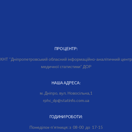
ПРО ЦЕНТР:
КНТ “Дніпропетровський обласний інформаційно-аналітичний центр
медичної статистики” ДОР
НАША АДРЕСА:
м. Дніпро, вул. Новосільна,1
rphc_dp@statinfo.com.ua
ГОДИНИ РОБОТИ:
Понеділок-п’ятниця: з 08-00 до 17-15