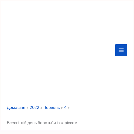
Перейти
до
вмісту
Домашня
2022
Червень
4
Всесвітній день боротьби із карієсом