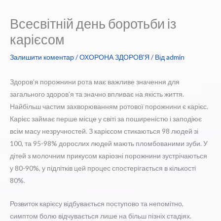
Всесвітній день боротьби із
карієсом
Залишити коментар
/
ОХОРОНА ЗДОРОВ'Я
/ Від
admin
Здоров’я порожнини рота має важливе значення для
загального здоров’я та значно впливає на якість життя.
Найбільш частим захворюванням ротової порожнини є карієс.
Карієс займає перше місце у світі за поширеністю і заподіює
всім масу незручностей. З карієсом стикаються 98 людей зі
100, та 95-98% дорослих людей мають пломбованими зуби. У
дітей з молочним прикусом каріозні порожнини зустрічаються
у 80-90%, у підлітків цей процес спостерігається в кількості
80%.
Розвиток карієсу відбувається поступово та непомітно,
симптом болю відчувається лише на більш пізніх стадіях.