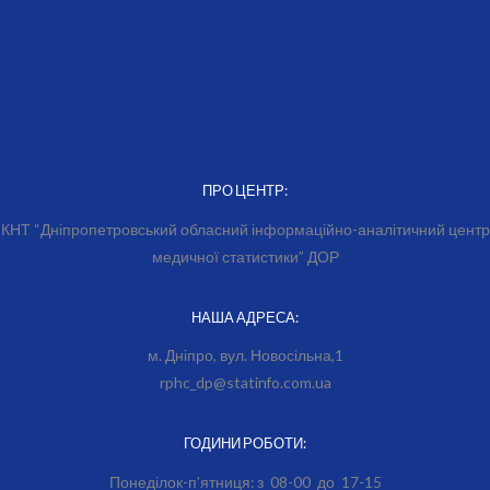
ПРО ЦЕНТР:
КНТ “Дніпропетровський обласний інформаційно-аналітичний центр
медичної статистики” ДОР
НАША АДРЕСА:
м. Дніпро, вул. Новосільна,1
rphc_dp@statinfo.com.ua
ГОДИНИ РОБОТИ:
Понеділок-п’ятниця: з 08-00 до 17-15