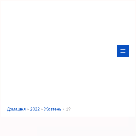
Перейти
до
вмісту
Домашня
2022
Жовтень
19