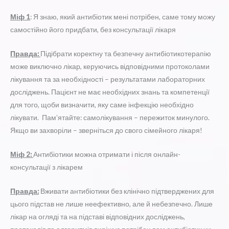
Міф 1
: Я знаю, який антибіотик мені потрібен, саме тому можу
самостійно його придбати, без консультації лікаря
Правда:
Підібрати коректну та безпечну антибіотикотерапію
може виключно лікар, керуючись відповідними протоколами
лікування та за необхідності – результатами лабораторних
досліджень. Пацієнт не має необхідних знань та компетенції
для того, щоби визначити, яку саме інфекцію необхідно
лікувати. Памʼятайте: самолікування – пережиток минулого.
Якщо ви захворіли – зверніться до свого сімейного лікаря!
Міф 2:
Антибіотики можна отримати і після онлайн-
консультації з лікарем
Правда:
Вживати антибіотики без клінічно підтверджених для
цього підстав не лише неефективно, але й небезпечно. Лише
лікар на огляді та на підставі відповідних досліджень,