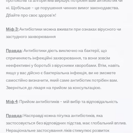
протоколів та алгоритмів вирішує потрібен вам антибіотик чи
ні. Щобільше – це порушення чинних вимог законодавства.
Дбайте про своє здоровʼя!
Міф 3:
Антибіотики можна вживати при ознаках вірусного чи
застудного захворювання
Правда
: Антибіотики діють виключно на бактерії, що
спричиняють інфекційні захворювання, та вони зовсім
неефективні у боротьбі з вірусними хворобами. Втім, навіть
якщо у вас дійсно є бактеріальна інфекція, ви не зможете
самостійно визначити, який саме антибіотик потрібен вам.
Зверніться до лікаря на прийом за консультацією.
Міф 4
: Прийом антибіотиків – мій вибір та відповідальність
Правда
:
Насправді кожна пігулка антибіотиків, яка
застосовується без відповідних підстав, має глобальний вплив.
Нераціональне застосування ліків стимулює розвиток