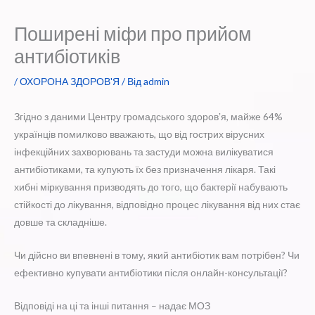
Поширені міфи про прийом
антибіотиків
/
ОХОРОНА ЗДОРОВ'Я
/ Від
admin
Згідно з даними Центру громадського здоровʼя, майже 64%
українців помилково вважають, що від гострих вірусних
інфекційних захворювань та застуди можна вилікуватися
антибіотиками, та купують їх без призначення лікаря. Такі
хибні міркування призводять до того, що бактерії набувають
стійкості до лікування, відповідно процес лікування від них стає
довше та складніше.
Чи дійсно ви впевнені в тому, який антибіотик вам потрібен? Чи
ефективно купувати антибіотики після онлайн-консультації?
Відповіді на ці та інші питання – надає МОЗ