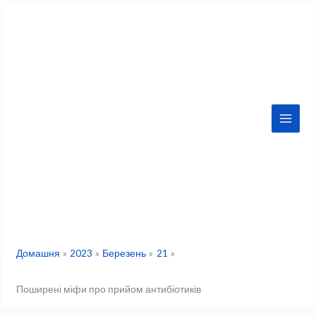
Перейти
до
вмісту
Домашня
2023
Березень
21
Поширені міфи про прийом антибіотиків