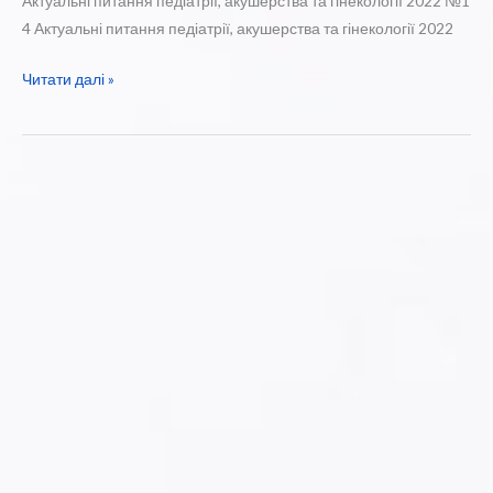
Актуальні питання педіатрії, акушерства та гінекології 2022 №1
4 Актуальні питання педіатрії, акушерства та гінекології 2022
Нові
Читати далі »
надходження
медичних
періодичних
видань
у
березні
2023
року