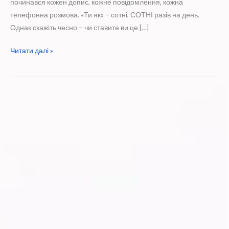
починався кожен допис, кожне повідомлення, кожна
телефонна розмова. «Ти як» – сотні, СОТНІ разів на день.
Однак скажіть чесно – чи ставите ви це […]
Всеукраїнська
Читати далі »
програма
ментального
здоров’я
“Ти
як?”