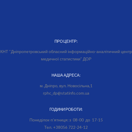
ПРО ЦЕНТР:
КНТ “Дніпропетровський обласний інформаційно-аналітичний центр
медичної статистики” ДОР
НАША АДРЕСА:
м. Дніпро, вул. Новосільна,1
rphc_dp@statinfo.com.ua
ГОДИНИ РОБОТИ:
Понеділок-п’ятниця: з 08-00 до 17-15
Тел. +38056 722-24-12