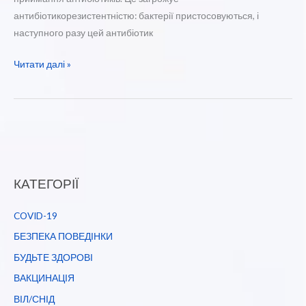
антибіотикорезистентністю: бактерії пристосовуються, і
наступного разу цей антибіотик
Чого
Читати далі »
категорично
не
можна
робити
у
разі
КАТЕГОРІЇ
приймання
лікарських
COVID-19
засобів
БЕЗПЕКА ПОВЕДІНКИ
БУДЬТЕ ЗДОРОВІ
ВАКЦИНАЦІЯ
ВІЛ/СНІД