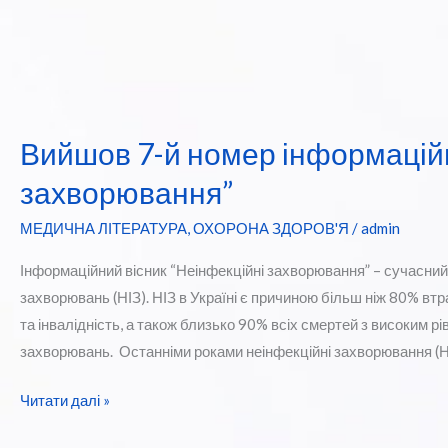
Вийшов 7-й номер інформаційн
захворювання”
МЕДИЧНА ЛІТЕРАТУРА
,
ОХОРОНА ЗДОРОВ'Я
/
admin
Інформаційний вісник “Неінфекційні захворювання” – сучасний
захворювань (НІЗ). НІЗ в Україні є причиною більш ніж 80% вт
та інвалідність, а також близько 90% всіх смертей з високим 
захворювань. Останніми роками неінфекційні захворювання (НІЗ
Вийшов
Читати далі »
7-