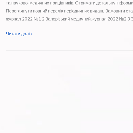
та науково-медичних працівників. Отримати детальну інформац
Переглянути повний перелік періодичних видань Замовити ста
журнал 2022 №1 2 Запорізький медичний журнал 2022 №2 3 З
Нові
Читати далі »
надходження
медичних
періодичних
видань
у
грудні
2023
року