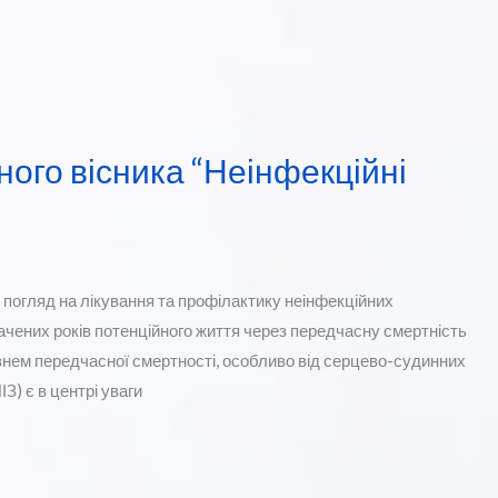
ого вісника “Неінфекційні
 погляд на лікування та профілактику неінфекційних
рачених років потенційного життя через передчасну смертність
рівнем передчасної смертності, особливо від серцево-судинних
) є в центрі уваги