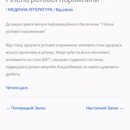
/
МЕДИЧНА ЛІТЕРАТУРА
/ Від
admin
До вашої уваги випуск інформаційного бюлетеню “Гігієна
ротової порожнинии”
Від стану здоров’я ротової порожнини залежить стан здоров’я
всього організму в цілому. Хворі зуби та ясна негативно
впливають на стан ШКТ, серцево-судинної системи,
підвищують ризик хвороби Альцгеймера та навіть цукрового
діабету.
Читати далі
←
Попередній Запис
Наступний Запис
→