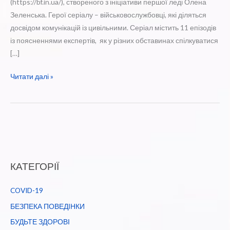
(https://bf.in.ua/), створеного з ініціативи першої леді Олена
Зеленська. Герої серіалу – військовослужбовці, які діляться
досвідом комунікацій із цивільними. Серіал містить 11 епізодів
із поясненнями експертів, як у різних обставинах спілкуватися
[…]
Люди
Читати далі »
з
досвідом
війни.
Гідність.
Взаємодія
КАТЕГОРІЇ
COVID-19
БЕЗПЕКА ПОВЕДІНКИ
БУДЬТЕ ЗДОРОВІ