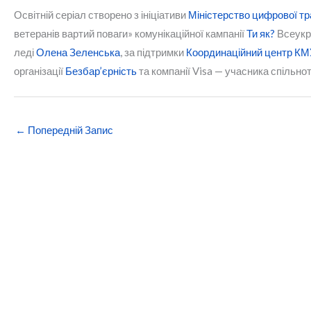
Освітній серіал створено з ініціативи
Міністерство цифрової тр
ветеранів вартий поваги» комунікаційної кампанії
Ти як?
Всеукра
леді
Олена Зеленська
, за підтримки
Координаційний центр КМУ
організації
Безбар’єрність
та компанії Visa — учасника спільнот
←
Попередній Запис