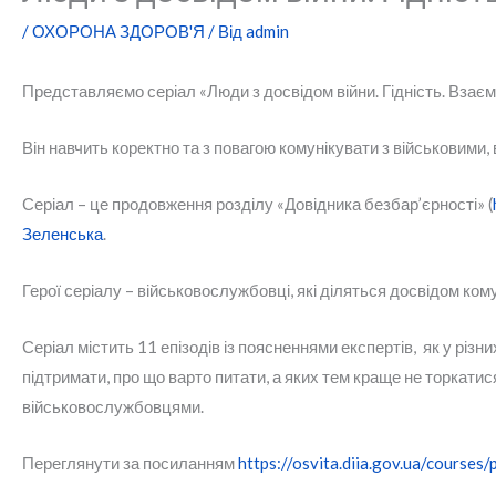
/
ОХОРОНА ЗДОРОВ'Я
/ Від
admin
Представляємо серіал «Люди з досвідом війни. Гідність. Взаєм
Він навчить коректно та з повагою комунікувати з військовими
Серіал – це продовження розділу «Довідника безбар’єрності» (
Зеленська
.
Герої серіалу – військовослужбовці, які діляться досвідом кому
Серіал містить 11 епізодів із поясненнями експертів, як у різ
підтримати, про що варто питати, а яких тем краще не торкати
військовослужбовцями.
Переглянути за посиланням
https://osvita.diia.gov.ua/courses