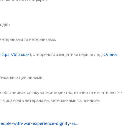
одія»
, ветеранами та ветеранками.
https://bf.in.ua/
), створеного з ініціативи першої леді
Олена
нікацій із цивільними.
них обставинах спілкуватися коректно, етично та емпатично. Як
ся в розмові з ветеранами, ветеранками та чинними
/people-with-war-experience-dignity-in…