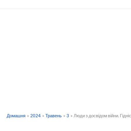
Перейти
до
вмісту
Домашня
2024
Травень
3
Люди з досвідом війни. Гідні