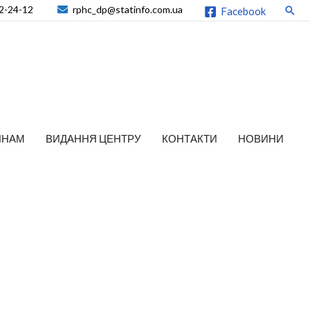
2-24-12
rphc_dp@statinfo.com.ua
Пош
Facebook
ЯНАМ
ВИДАННЯ ЦЕНТРУ
КОНТАКТИ
НОВИНИ